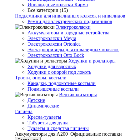
Инвалидные коляски Карма
Все категории (15)
Подъемники для инвалидных колясок и инвалидов
Ремни для электрических подъемников
Электроколяски
Аккумуляторы и зарядные устройства
Электроколяски Meyra
Электроколяски Ortonica
Электроприводы для инвалидных колясок
Электроколяски Otto Bock
Ходунки и роллаторы
Ходунки для взрослых
Ходунки с опорой под локоть
Трости, опоры, костыли
Канадки, подлокотные костыли
Подмышечные костыли
Вертикализаторы
Детские
Динамические
Гигиена
Кресла-туалеты
Табуреты для душа
Туалеты и средства гигиены
Аккумуляторы для А200
Официальные поставки