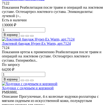
7122
Показания Реабилитация после травм и операций на локтевом
суставе. Остеоартроз локтевого сустава. Эпикондилиты:
лучевой («..
Есть в наличии
130000 ₽
В корзину
Локтевой бандаж Hyper-Ex Warm, арт.7124
7124
Показания ортеза к применению Реабилитация после травм и
операций на локтевом суставе. Остеоартроз локтевого
сустава. Гипермобил..
По запросу
64200 ₽
В корзину
Ходунки с сиденьем и корзиной
PMR888L
Описание Прогулочные, 4-х колесные ходунки-роллаторы с
мягким сиденьем из искусственной кожи, полукруглым
мягким упором для спины..