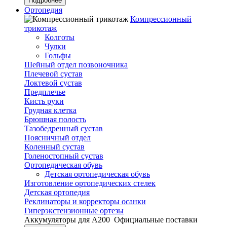
Подробнее
Ортопедия
Компрессионный
трикотаж
Колготы
Чулки
Гольфы
Шейный отдел позвоночника
Плечевой сустав
Локтевой сустав
Предплечье
Кисть руки
Грудная клетка
Брюшная полость
Тазобедренный сустав
Поясничный отдел
Коленный сустав
Голеностопный сустав
Ортопедическая обувь
Детская ортопедическая обувь
Изготовление ортопедических стелек
Детская ортопедия
Реклинаторы и корректоры осанки
Гиперэкстензионные ортезы
Аккумуляторы для А200
Официальные поставки