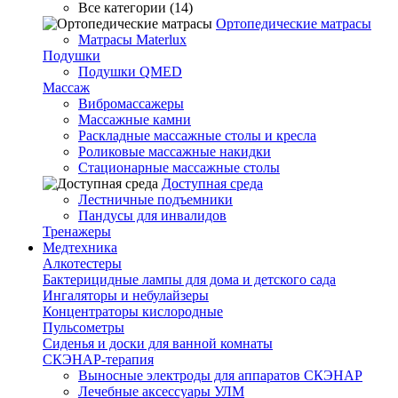
Все категории (14)
Ортопедические матрасы
Матрасы Materlux
Подушки
Подушки QMED
Массаж
Вибромассажеры
Массажные камни
Раскладные массажные столы и кресла
Роликовые массажные накидки
Стационарные массажные столы
Доступная среда
Лестничные подъемники
Пандусы для инвалидов
Тренажеры
Mедтехника
Алкотестеры
Бактерицидные лампы для дома и детского сада
Ингаляторы и небулайзеры
Концентраторы кислородные
Пульсометры
Сиденья и доски для ванной комнаты
СКЭНАР-терапия
Выносные электроды для аппаратов СКЭНАР
Лечебные аксессуары УЛМ