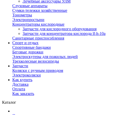
Лечебные аксессуары УЛМ
Слуховые аппараты
Сумки-тележки хозяйственные
Тонометры
Электропростыни
Концентраторы кислородные
Запчасти для кислородного оборудования
Запчасти для концентратора кислорода lf-h-10a
Санитарные приспособления
Спорт и отдых
Спортивные бандажи
Беговые дорожки
Электроскутеры для пожилых людей
Трехколесные велосипеды
Запчасти
Коляски с ручным приводом
Электроколяски
Как купить
Доставка
Оплата
Как заказать
Каталог