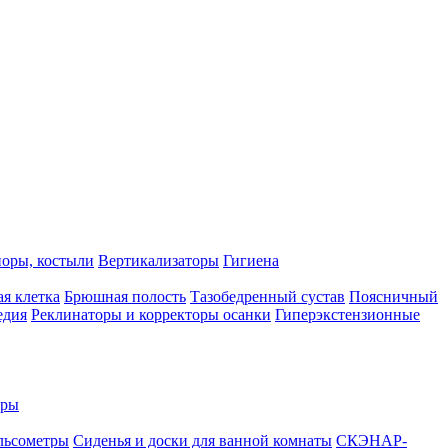
поры, костыли
Вертикализаторы
Гигиена
ая клетка
Брюшная полость
Тазобедренный сустав
Поясничный
едия
Реклинаторы и корректоры осанки
Гиперэкстензионные
еры
льсометры
Сиденья и доски для ванной комнаты
СКЭНАР-