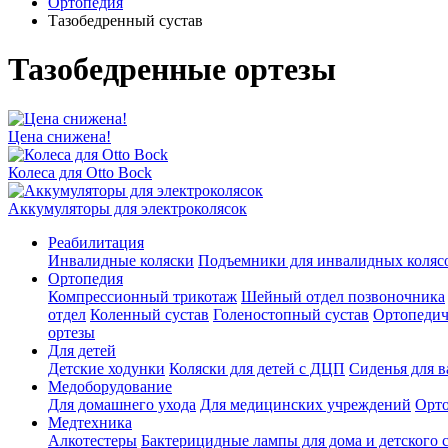
Ортопедия
Тазобедренный сустав
Тазобедренные ортезы
Цена снижена!
Колеса для Otto Bock
Аккумуляторы для электроколясок
Реабилитация
Инвалидные коляски
Подъемники для инвалидных коляс
Ортопедия
Компрессионный трикотаж
Шейный отдел позвоночника
отдел
Коленный сустав
Голеностопный сустав
Ортопедич
ортезы
Для детей
Детские ходунки
Коляски для детей с ДЦП
Сиденья для в
Медоборудование
Для домашнего ухода
Для медицинских учреждений
Орто
Mедтехника
Алкотестеры
Бактерицидные лампы для дома и детского 