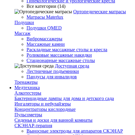
Гинекологические и урологические кресла
Все категории (14)
Ортопедические матрасы
Матрасы Materlux
Подушки
Подушки QMED
Массаж
Вибромассажеры
Массажные камни
Раскладные массажные столы и кресла
Роликовые массажные накидки
Стационарные массажные столы
Доступная среда
Лестничные подъемники
Пандусы для инвалидов
Тренажеры
Mедтехника
Алкотестеры
Бактерицидные лампы для дома и детского сада
Ингаляторы и небулайзеры
Концентраторы кислородные
Пульсометры
Сиденья и доски для ванной комнаты
СКЭНАР-терапия
Выносные электроды для аппаратов СКЭНАР