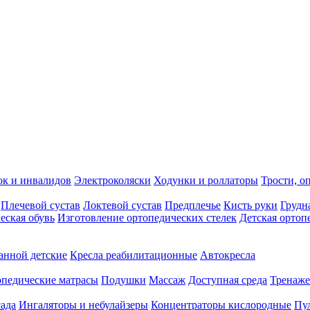
ок и инвалидов
Электроколяски
Ходунки и роллаторы
Трости, о
Плечевой сустав
Локтевой сустав
Предплечье
Кисть руки
Грудн
еская обувь
Изготовление ортопедических стелек
Детская ортоп
анной детские
Кресла реабилитационные
Автокресла
педические матрасы
Подушки
Массаж
Доступная среда
Тренаж
сада
Ингаляторы и небулайзеры
Концентраторы кислородные
Пу