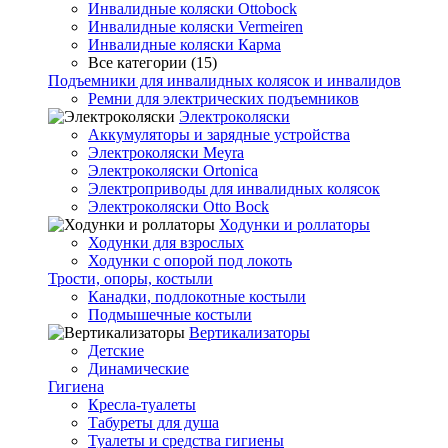
Инвалидные коляски Ottobock
Инвалидные коляски Vermeiren
Инвалидные коляски Карма
Все категории (15)
Подъемники для инвалидных колясок и инвалидов
Ремни для электрических подъемников
Электроколяски
Аккумуляторы и зарядные устройства
Электроколяски Meyra
Электроколяски Ortonica
Электроприводы для инвалидных колясок
Электроколяски Otto Bock
Ходунки и роллаторы
Ходунки для взрослых
Ходунки с опорой под локоть
Трости, опоры, костыли
Канадки, подлокотные костыли
Подмышечные костыли
Вертикализаторы
Детские
Динамические
Гигиена
Кресла-туалеты
Табуреты для душа
Туалеты и средства гигиены