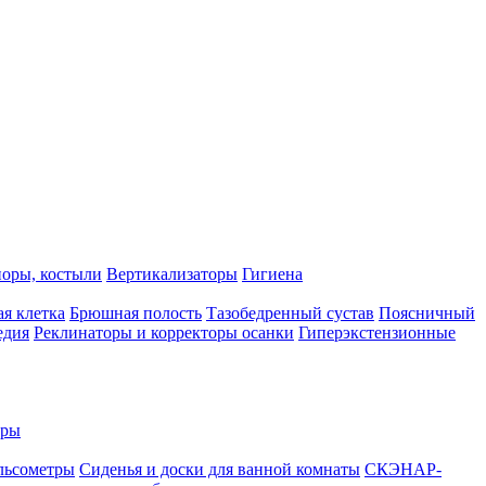
поры, костыли
Вертикализаторы
Гигиена
ая клетка
Брюшная полость
Тазобедренный сустав
Поясничный
едия
Реклинаторы и корректоры осанки
Гиперэкстензионные
еры
льсометры
Сиденья и доски для ванной комнаты
СКЭНАР-