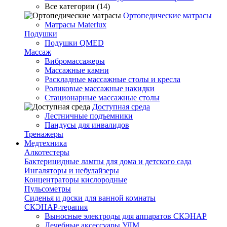
Все категории (14)
Ортопедические матрасы
Матрасы Materlux
Подушки
Подушки QMED
Массаж
Вибромассажеры
Массажные камни
Раскладные массажные столы и кресла
Роликовые массажные накидки
Стационарные массажные столы
Доступная среда
Лестничные подъемники
Пандусы для инвалидов
Тренажеры
Mедтехника
Алкотестеры
Бактерицидные лампы для дома и детского сада
Ингаляторы и небулайзеры
Концентраторы кислородные
Пульсометры
Сиденья и доски для ванной комнаты
СКЭНАР-терапия
Выносные электроды для аппаратов СКЭНАР
Лечебные аксессуары УЛМ