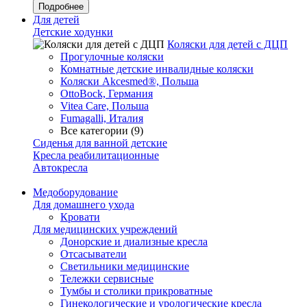
Подробнее
Для детей
Детские ходунки
Коляски для детей с ДЦП
Прогулочные коляски
Комнатные детские инвалидные коляски
Коляски Akcesmed®, Польша
OttoBock, Германия
Vitea Care, Польша
Fumagalli, Италия
Все категории (9)
Сиденья для ванной детские
Кресла реабилитационные
Автокресла
Медоборудование
Для домашнего ухода
Кровати
Для медицинских учреждений
Донорские и диализные кресла
Отсасыватели
Светильники медицинские
Тележки сервисные
Тумбы и столики прикроватные
Гинекологические и урологические кресла