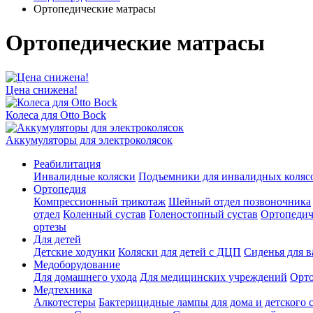
Ортопедические матрасы
Ортопедические матрасы
Цена снижена!
Колеса для Otto Bock
Аккумуляторы для электроколясок
Реабилитация
Инвалидные коляски
Подъемники для инвалидных коляс
Ортопедия
Компрессионный трикотаж
Шейный отдел позвоночника
отдел
Коленный сустав
Голеностопный сустав
Ортопедич
ортезы
Для детей
Детские ходунки
Коляски для детей с ДЦП
Сиденья для в
Медоборудование
Для домашнего ухода
Для медицинских учреждений
Орто
Mедтехника
Алкотестеры
Бактерицидные лампы для дома и детского 