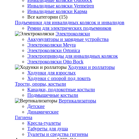
Инвалидные коляски Ottobock
Инвалидные коляски Vermeiren
Инвалидные коляски Карма
Все категории (15)
Подъемники для инвалидных колясок и инвалидов
Ремни для электрических подъемников
Электроколяски
Аккумуляторы и зарядные устройства
Электроколяски Meyra
Электроколяски Ortonica
Электроприводы для инвалидных колясок
Электроколяски Otto Bock
Ходунки и роллаторы
Ходунки для взрослых
Ходунки с опорой под локоть
Трости, опоры, костыли
Канадки, подлокотные костыли
Подмышечные костыли
Вертикализаторы
Детские
Динамические
Гигиена
Кресла-туалеты
Табуреты для душа
Туалеты и средства гигиены