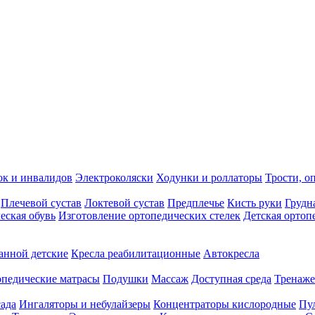
ок и инвалидов
Электроколяски
Ходунки и роллаторы
Трости, о
Плечевой сустав
Локтевой сустав
Предплечье
Кисть руки
Грудн
еская обувь
Изготовление ортопедических стелек
Детская ортоп
анной детские
Кресла реабилитационные
Автокресла
педические матрасы
Подушки
Массаж
Доступная среда
Тренаж
сада
Ингаляторы и небулайзеры
Концентраторы кислородные
Пу