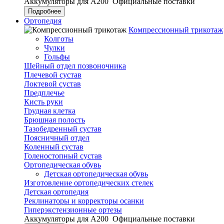
Аккумуляторы для А200
Официальные поставки
Подробнее
Ортопедия
Компрессионный трикотаж
Колготы
Чулки
Гольфы
Шейный отдел позвоночника
Плечевой сустав
Локтевой сустав
Предплечье
Кисть руки
Грудная клетка
Брюшная полость
Тазобедренный сустав
Поясничный отдел
Коленный сустав
Голеностопный сустав
Ортопедическая обувь
Детская ортопедическая обувь
Изготовление ортопедических стелек
Детская ортопедия
Реклинаторы и корректоры осанки
Гиперэкстензионные ортезы
Аккумуляторы для А200
Официальные поставки