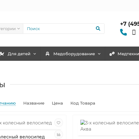
+7 (49
тегории
Для детей
Медоборудование
Mедтехни
ды
лчанию
Название
Цена
Код Товара
колесный велосипед