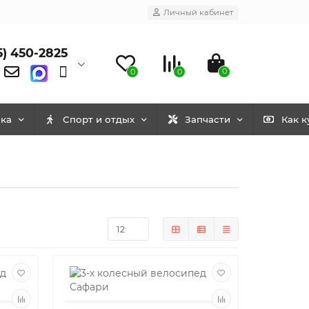
Личный кабинет
5) 450-2825
0
0
0
ка
Спорт и отдых
Запчасти
Как к