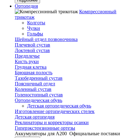
Подробнее
Ортопедия
Компрессионный
трикотаж
Колготы
Чулки
Гольфы
Шейный отдел позвоночника
Плечевой сустав
Локтевой сустав
Предплечье
Кисть руки
Грудная клетка
Брюшная полость
Тазобедренный сустав
Поясничный отдел
Коленный сустав
Голеностопный сустав
Ортопедическая обувь
Детская ортопедическая обувь
Изготовление ортопедических стелек
Детская ортопедия
Реклинаторы и корректоры осанки
Гиперэкстензионные ортезы
Аккумуляторы для А200
Официальные поставки