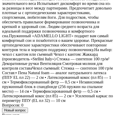
значительного веса Испытывает дискомфорт во время сна из-
за разницы в весе между партнерами. Предпочитает довольно
плотные ы с ортопедическими характеристиками,
спортсменам, любителям йоги. Для подростков, чтобы
обеспечить правильное формирование позвоночника и
крепкий и здоровый сон. Людям среднего возраста для
идеальной поддержки позвоночника и комфортного
сна.Пружинный «ADAMELLO LIGHT» подарит вам самый
комфортный сон и позаботится о вашем здоровье. Прекрасные
ортопедические характеристики обеспечивают повторение
контуров тела и хорошую поддержку позвоночнику.На выбор:
чехол с кантом или съемный Чехол с кантом: Жаккард
(производитель «Stellini Italy») Стежка — синтепон 100 гр/м²
Декоративные ручки Вентиляция Смотровая молния для
контроля составаЧехол съемный: Стежка — синтепон 100 гр/м
Состав:• Пена Natural foam — аналог натурального латекса
(ППУ EL пл 22) — 2 см • Латексированный кокос (пл 85) — 1
см • Термофиксированный фетр — 0,5 см • Независимый
пружинный блок в спандбонде (256 пружин на спальное
место) — 14 см • Термофиксированный фетр — 0,5 см •
Латексированный кокос (пл 85) — 2 см • Усиленный каркас по
периметру ППУ (EL пл 32) — 10 см
Вопросов: 0
Новый вопрос