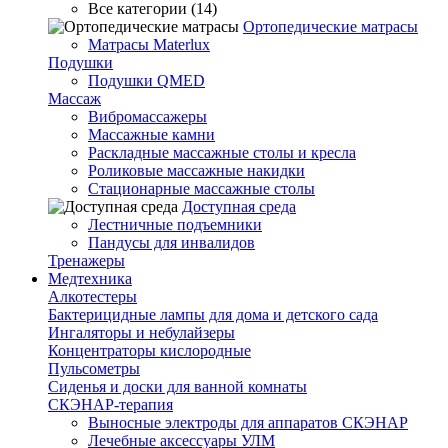
Все категории (14)
Ортопедические матрасы
Матрасы Materlux
Подушки
Подушки QMED
Массаж
Вибромассажеры
Массажные камни
Раскладные массажные столы и кресла
Роликовые массажные накидки
Стационарные массажные столы
Доступная среда
Лестничные подъемники
Пандусы для инвалидов
Тренажеры
Mедтехника
Алкотестеры
Бактерицидные лампы для дома и детского сада
Ингаляторы и небулайзеры
Концентраторы кислородные
Пульсометры
Сиденья и доски для ванной комнаты
СКЭНАР-терапия
Выносные электроды для аппаратов СКЭНАР
Лечебные аксессуары УЛМ