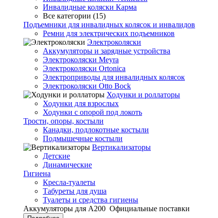
Инвалидные коляски Карма
Все категории (15)
Подъемники для инвалидных колясок и инвалидов
Ремни для электрических подъемников
Электроколяски
Аккумуляторы и зарядные устройства
Электроколяски Meyra
Электроколяски Ortonica
Электроприводы для инвалидных колясок
Электроколяски Otto Bock
Ходунки и роллаторы
Ходунки для взрослых
Ходунки с опорой под локоть
Трости, опоры, костыли
Канадки, подлокотные костыли
Подмышечные костыли
Вертикализаторы
Детские
Динамические
Гигиена
Кресла-туалеты
Табуреты для душа
Туалеты и средства гигиены
Аккумуляторы для А200
Официальные поставки