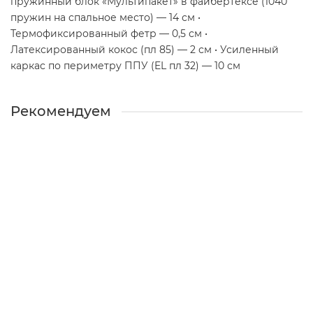
пружинный блок «Мультипакет» в файбертексе (1040
пружин на спальное место) — 14 см •
Термофиксированный фетр — 0,5 см •
Латексированный кокос (пл 85) — 2 см • Усиленный
каркас по периметру ППУ (EL пл 32) — 10 см
Рекомендуем
MIGUEL МИГЕЛЬ
MIGUEL МИГЕЛЬ
Больше 5 шт.
14409 ₽
В корзину