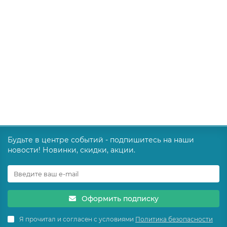
MAGIAМАГИЯ
MAGIAМАГИЯ
Больше 5 шт.
84888 ₽
В корзину
Будьте в центре событий - подпишитесь на наши
новости! Новинки, скидки, акции.
Оформить подписку
Я прочитал и согласен с условиями
Политика безопасности