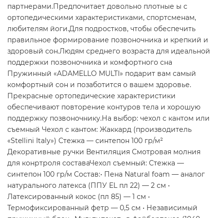
партнерами.Предпочитает довольно плотные ы с
ортопедическими характеристиками, спортсменам,
любителям йоги.Для подростков, чтобы обеспечить
правильное формирование позвоночника и крепкий и
здоровый сон.Людям среднего возраста для идеальной
поддержки позвоночника и комфортного сна
Пружинный «ADAMELLO MULTI» подарит вам самый
комфортный сон и позаботится о вашем здоровье.
Прекрасные ортопедические характеристики
обеспечивают повторение контуров тела и хорошую
поддержку позвоночнику.На выбор: чехол с кантом или
съемный Чехол с кантом: Жаккард (производитель
«Stellini Italy») Стежка — синтепон 100 гр/м²
Декоративные ручки Вентиляция Смотровая молния
для конртроля составаЧехол съемный: Стежка —
синтепон 100 гр/м Состав:• Пена Natural foam — аналог
натурального латекса (ППУ EL пл 22) — 2 см •
Латексированный кокос (пл 85) — 1 см •
Термофиксированный фетр — 0,5 см • Независимый