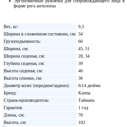
Эргономичные рукоятки для сопровождающего лица в
форме рога антилопы
Вес, кг:
9,3
Ширина в сложенном состоянии, см:
34
Грузоподъемность:
60
Ширина, см:
45, 51
Ширина сиденья, см:
28, 34
Глубина сиденья, см:
39
Высота сиденья, см:
46
Высота спинки, см:
36
Диаметр колес (передние/задние):
6/14 дюйма
Бренд:
Karma
Страна-производитель:
Тайвань
Гарантия:
1 год
Длина, см:
70
Высота, см:
102