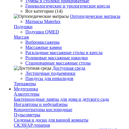
Тумбы и столики прикроватные
Гинекологические и урологические кресла
Все категории (14)
Ортопедические матрасы
Матрасы Materlux
Подушки
Подушки QMED
Массаж
Вибромассажеры
Массажные камни
Раскладные массажные столы и кресла
Роликовые массажные накидки
Стационарные массажные столы
Доступная среда
Лестничные подъемники
Пандусы для инвалидов
Тренажеры
Mедтехника
Алкотестеры
Бактерицидные лампы для дома и детского сада
Ингаляторы и небулайзеры
Концентраторы кислородные
Пульсометры
Сиденья и доски для ванной комнаты
СКЭНАР-терапия