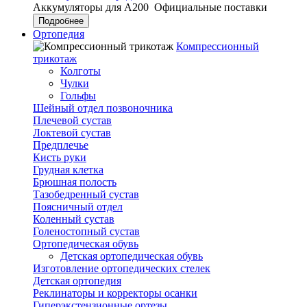
Аккумуляторы для А200
Официальные поставки
Подробнее
Ортопедия
Компрессионный
трикотаж
Колготы
Чулки
Гольфы
Шейный отдел позвоночника
Плечевой сустав
Локтевой сустав
Предплечье
Кисть руки
Грудная клетка
Брюшная полость
Тазобедренный сустав
Поясничный отдел
Коленный сустав
Голеностопный сустав
Ортопедическая обувь
Детская ортопедическая обувь
Изготовление ортопедических стелек
Детская ортопедия
Реклинаторы и корректоры осанки
Гиперэкстензионные ортезы