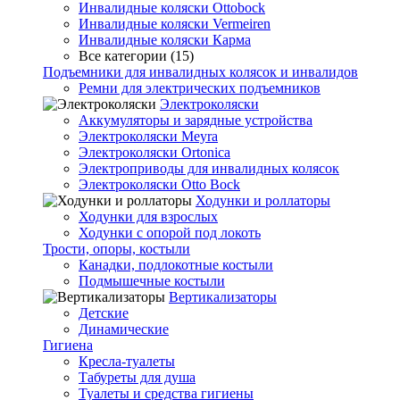
Инвалидные коляски Ottobock
Инвалидные коляски Vermeiren
Инвалидные коляски Карма
Все категории (15)
Подъемники для инвалидных колясок и инвалидов
Ремни для электрических подъемников
Электроколяски
Аккумуляторы и зарядные устройства
Электроколяски Meyra
Электроколяски Ortonica
Электроприводы для инвалидных колясок
Электроколяски Otto Bock
Ходунки и роллаторы
Ходунки для взрослых
Ходунки с опорой под локоть
Трости, опоры, костыли
Канадки, подлокотные костыли
Подмышечные костыли
Вертикализаторы
Детские
Динамические
Гигиена
Кресла-туалеты
Табуреты для душа
Туалеты и средства гигиены