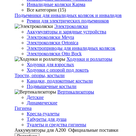
Инвалидные коляски Карма
Все категории (15)
Подъемники для инвалидных колясок и инвалидов
Ремни для электрических подъемников
Электроколяски
Аккумуляторы и зарядные устройства
Электроколяски Meyra
Электроколяски Ortonica
Электроприводы для инвалидных колясок
Электроколяски Otto Bock
Ходунки и роллаторы
Ходунки для взрослых
Ходунки с опорой под локоть
Трости, опоры, костыли
Канадки, подлокотные костыли
Подмышечные костыли
Вертикализаторы
Детские
Динамические
Гигиена
Кресла-туалеты
Табуреты для душа
Туалеты и средства гигиены
Аккумуляторы для А200
Официальные поставки