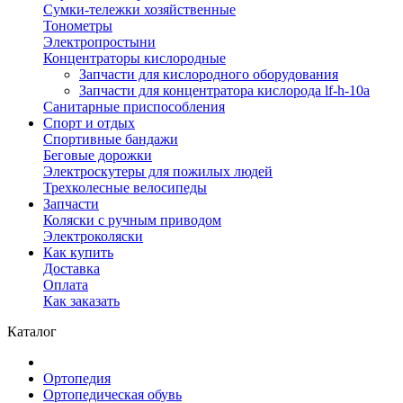
Сумки-тележки хозяйственные
Тонометры
Электропростыни
Концентраторы кислородные
Запчасти для кислородного оборудования
Запчасти для концентратора кислорода lf-h-10a
Санитарные приспособления
Спорт и отдых
Спортивные бандажи
Беговые дорожки
Электроскутеры для пожилых людей
Трехколесные велосипеды
Запчасти
Коляски с ручным приводом
Электроколяски
Как купить
Доставка
Оплата
Как заказать
Каталог
Ортопедия
Ортопедическая обувь