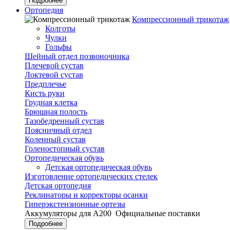
Подробнее
Ортопедия
Компрессионный трикотаж
Колготы
Чулки
Гольфы
Шейный отдел позвоночника
Плечевой сустав
Локтевой сустав
Предплечье
Кисть руки
Грудная клетка
Брюшная полость
Тазобедренный сустав
Поясничный отдел
Коленный сустав
Голеностопный сустав
Ортопедическая обувь
Детская ортопедическая обувь
Изготовление ортопедических стелек
Детская ортопедия
Реклинаторы и корректоры осанки
Гиперэкстензионные ортезы
Аккумуляторы для А200
Официальные поставки
Подробнее