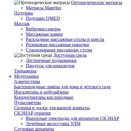
Ортопедические матрасы
Матрасы Materlux
Подушки
Подушки QMED
Массаж
Вибромассажеры
Массажные камни
Раскладные массажные столы и кресла
Роликовые массажные накидки
Стационарные массажные столы
Доступная среда
Лестничные подъемники
Пандусы для инвалидов
Тренажеры
Mедтехника
Алкотестеры
Бактерицидные лампы для дома и детского сада
Ингаляторы и небулайзеры
Концентраторы кислородные
Пульсометры
Сиденья и доски для ванной комнаты
СКЭНАР-терапия
Выносные электроды для аппаратов СКЭНАР
Лечебные аксессуары УЛМ
Слуховые аппараты