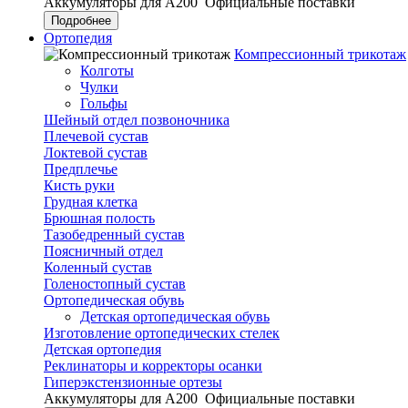
Аккумуляторы для А200
Официальные поставки
Подробнее
Ортопедия
Компрессионный трикотаж
Колготы
Чулки
Гольфы
Шейный отдел позвоночника
Плечевой сустав
Локтевой сустав
Предплечье
Кисть руки
Грудная клетка
Брюшная полость
Тазобедренный сустав
Поясничный отдел
Коленный сустав
Голеностопный сустав
Ортопедическая обувь
Детская ортопедическая обувь
Изготовление ортопедических стелек
Детская ортопедия
Реклинаторы и корректоры осанки
Гиперэкстензионные ортезы
Аккумуляторы для А200
Официальные поставки