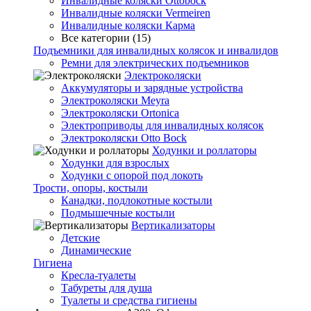
Инвалидные коляски Ottobock
Инвалидные коляски Vermeiren
Инвалидные коляски Карма
Все категории (15)
Подъемники для инвалидных колясок и инвалидов
Ремни для электрических подъемников
Электроколяски
Аккумуляторы и зарядные устройства
Электроколяски Meyra
Электроколяски Ortonica
Электроприводы для инвалидных колясок
Электроколяски Otto Bock
Ходунки и роллаторы
Ходунки для взрослых
Ходунки с опорой под локоть
Трости, опоры, костыли
Канадки, подлокотные костыли
Подмышечные костыли
Вертикализаторы
Детские
Динамические
Гигиена
Кресла-туалеты
Табуреты для душа
Туалеты и средства гигиены