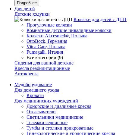
Подробнее
Для детей
Детские ходунки
Коляски для детей с ДЦП
Прогулочные коляски
Комнатные детские инвалидные коляски
Коляски Akcesmed®, Польша
OttoBock, Германия
Vitea Care, Польша
Fumagalli, Италия
Все категории (9)
Сиденья для ванной детские
Кресла реабилитационные
Автокресла
Медоборудование
Для домашнего ухода
Кровати
Для медицинских учреждений
Донорские и диализные кресла
Отсасыватели
Светильники медицинские
Тележки сервисные
Тумбы и столики прикроватные
Гинекологические и урологические кресла