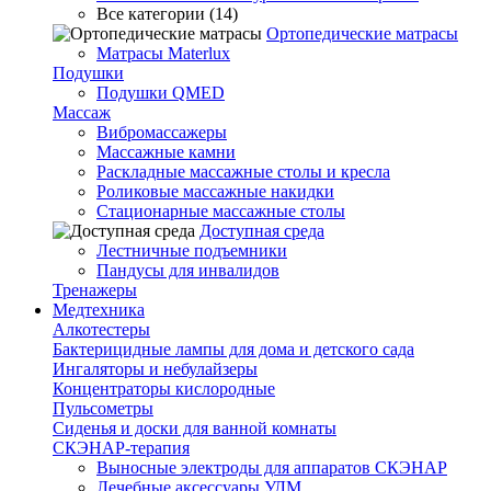
Все категории (14)
Ортопедические матрасы
Матрасы Materlux
Подушки
Подушки QMED
Массаж
Вибромассажеры
Массажные камни
Раскладные массажные столы и кресла
Роликовые массажные накидки
Стационарные массажные столы
Доступная среда
Лестничные подъемники
Пандусы для инвалидов
Тренажеры
Mедтехника
Алкотестеры
Бактерицидные лампы для дома и детского сада
Ингаляторы и небулайзеры
Концентраторы кислородные
Пульсометры
Сиденья и доски для ванной комнаты
СКЭНАР-терапия
Выносные электроды для аппаратов СКЭНАР
Лечебные аксессуары УЛМ