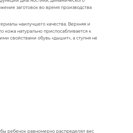
т функции диагностики, динамического
ожение заготовок во время производства
ериалы наилучшего качества. Верхняя и
Это кожа натурально приспосабливается к
ими свойствами обувь «дышит», а ступня не
тобы ребенок равномерно распределял вес