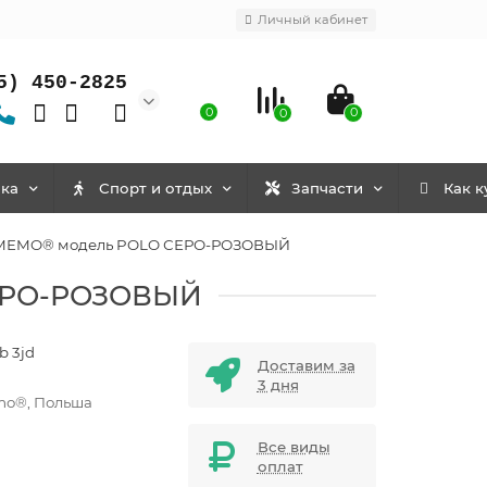
Личный кабинет
5) 450-2825
0
0
0
ка
Спорт и отдых
Запчасти
Как к
ь MEMO® модель POLO СЕРО-РОЗОВЫЙ
СЕРО-РОЗОВЫЙ
b 3jd
Доставим за
9
3 дня
o®, Польша
Все виды
оплат