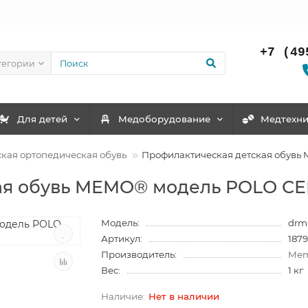
+7 (49
тегории
Для детей
Медоборудование
Mедтехни
ская ортопедическая обувь
Профилактическая детская обув
кая обувь MEMO® модель POLO 
Модель:
drm
Артикул:
187
Производитель:
Mem
Вес:
1 кг
Нет в наличии