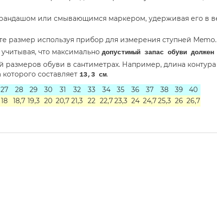
карандашом или смывающимся маркером, удерживая его в 
те размер используя прибор для измерения ступней Memo.
учитывая, что максимально
допустимый запас обуви должен
й размеров обуви в сантиметрах. Например, длина контур
а которого составляет
.
13,3 см
27
28
29
30
31
32
33
34
35
36
37
38
39
40
18
18,7
19,3
20
20,7
21,3
22
22,7
23,3
24
24,7
25,3
26
26,7
одель POLO ЧЕРНЫЕ