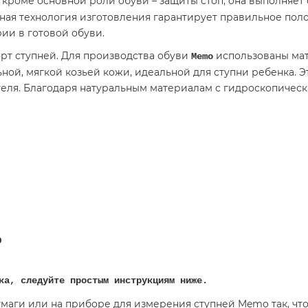
о кроме основной роли обуви – защиты стоп, она выполняе
ная технология изготовления гарантирует правильное пол
ии в готовой обуви.
т ступней. Для производства обуви
использованы мат
Memo
ьной, мягкой козьей кожи, идеальной для ступни ребенка. 
еля. Благодаря натуральным материалам с гидроскопическ
O
ка, следуйте простым инструкциям ниже.
бумаги или на приборе для измерения ступней Memo
так, ч