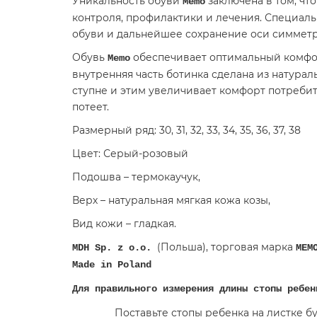
Уникальность обуви
заключена в том, чт
Memo
контроля, профилактики и лечения. Специаль
обуви и дальнейшее сохранение оси симметр
Обувь
обеспечивает оптимальный комфор
Memo
внутренняя часть ботинка сделана из натурал
ступне и этим увеличивает комфорт потребит
потеет.
Размерный ряд: 30, 31, 32, 33, 34, 35, 36, 37, 38
Цвет: Серый-розовый
Подошва – термокаучук,
Верх – натуральная мягкая кожа козы,
Вид кожи – гладкая.
(Польша), торговая марка
MDH Sp. z o.o.
MEM
Made in Poland
Для правильного измерения длины стопы ребен
Поставьте стопы ребенка на листке 