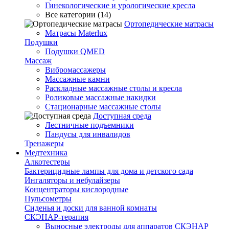
Гинекологические и урологические кресла
Все категории (14)
Ортопедические матрасы
Матрасы Materlux
Подушки
Подушки QMED
Массаж
Вибромассажеры
Массажные камни
Раскладные массажные столы и кресла
Роликовые массажные накидки
Стационарные массажные столы
Доступная среда
Лестничные подъемники
Пандусы для инвалидов
Тренажеры
Mедтехника
Алкотестеры
Бактерицидные лампы для дома и детского сада
Ингаляторы и небулайзеры
Концентраторы кислородные
Пульсометры
Сиденья и доски для ванной комнаты
СКЭНАР-терапия
Выносные электроды для аппаратов СКЭНАР