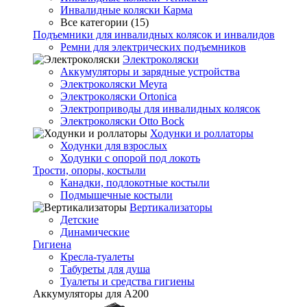
Инвалидные коляски Карма
Все категории (15)
Подъемники для инвалидных колясок и инвалидов
Ремни для электрических подъемников
Электроколяски
Аккумуляторы и зарядные устройства
Электроколяски Meyra
Электроколяски Ortonica
Электроприводы для инвалидных колясок
Электроколяски Otto Bock
Ходунки и роллаторы
Ходунки для взрослых
Ходунки с опорой под локоть
Трости, опоры, костыли
Канадки, подлокотные костыли
Подмышечные костыли
Вертикализаторы
Детские
Динамические
Гигиена
Кресла-туалеты
Табуреты для душа
Туалеты и средства гигиены
Аккумуляторы для А200