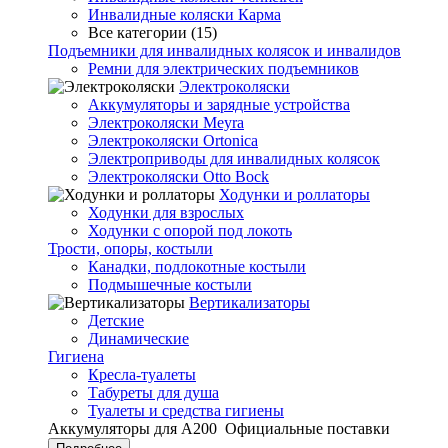
Инвалидные коляски Карма
Все категории (15)
Подъемники для инвалидных колясок и инвалидов
Ремни для электрических подъемников
Электроколяски
Аккумуляторы и зарядные устройства
Электроколяски Meyra
Электроколяски Ortonica
Электроприводы для инвалидных колясок
Электроколяски Otto Bock
Ходунки и роллаторы
Ходунки для взрослых
Ходунки с опорой под локоть
Трости, опоры, костыли
Канадки, подлокотные костыли
Подмышечные костыли
Вертикализаторы
Детские
Динамические
Гигиена
Кресла-туалеты
Табуреты для душа
Туалеты и средства гигиены
Аккумуляторы для А200
Официальные поставки