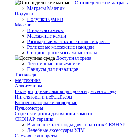
Ортопедические матрасы
Матрасы Materlux
Подушки
Подушки QMED
Массаж
Вибромассажеры
Массажные камни
Раскладные массажные столы и кресла
Роликовые массажные накидки
Стационарные массажные столы
Доступная среда
Лестничные подъемники
Пандусы для инвалидов
Тренажеры
Mедтехника
Алкотестеры
Бактерицидные лампы для дома и детского сада
Ингаляторы и небулайзеры
Концентраторы кислородные
Пульсометры
Сиденья и доски для ванной комнаты
СКЭНАР-терапия
Выносные электроды для аппаратов СКЭНАР
Лечебные аксессуары УЛМ
Слуховые аппараты