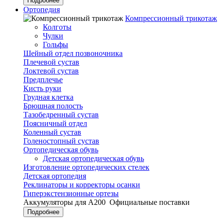
Подробнее
Ортопедия
Компрессионный трикотаж
Колготы
Чулки
Гольфы
Шейный отдел позвоночника
Плечевой сустав
Локтевой сустав
Предплечье
Кисть руки
Грудная клетка
Брюшная полость
Тазобедренный сустав
Поясничный отдел
Коленный сустав
Голеностопный сустав
Ортопедическая обувь
Детская ортопедическая обувь
Изготовление ортопедических стелек
Детская ортопедия
Реклинаторы и корректоры осанки
Гиперэкстензионные ортезы
Аккумуляторы для А200
Официальные поставки
Подробнее