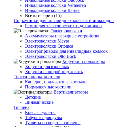
Инвалидные коляски Ottobock
Инвалидные коляски Vermeiren
Инвалидные коляски Карма
Все категории (15)
Подъемники для инвалидных колясок и инвалидов
Ремни для электрических подъемников
Электроколяски
Аккумуляторы и зарядные устройства
Электроколяски Meyra
Электроколяски Ortonica
Электроприводы для инвалидных колясок
Электроколяски Otto Bock
Ходунки и роллаторы
Ходунки для взрослых
Ходунки с опорой под локоть
Трости, опоры, костыли
Канадки, подлокотные костыли
Подмышечные костыли
Вертикализаторы
Детские
Динамические
Гигиена
Кресла-туалеты
Табуреты для душа
Туалеты и средства гигиены