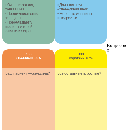
• Очень короткая,
• Длинная шея
тонкая шея
• "Лебединая шея"
• Преимущественно
• Молодые женщины
женщины
• Подростки
• Преобладает у
представителей
Азиатских стран
Вопросов:
0
400
300
Обычный 30%
Короткий 30%
Ваш пациент — женщина?
Все остальные взрослые?