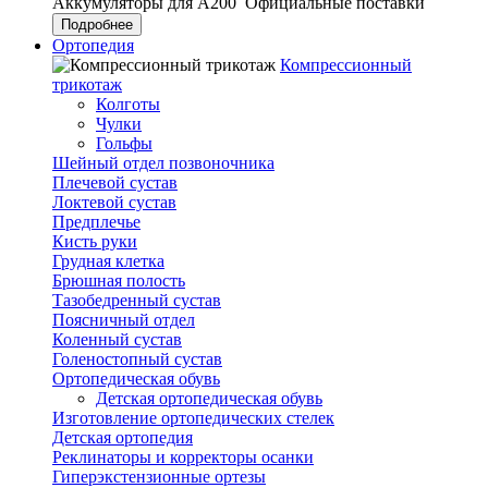
Аккумуляторы для А200
Официальные поставки
Подробнее
Ортопедия
Компрессионный
трикотаж
Колготы
Чулки
Гольфы
Шейный отдел позвоночника
Плечевой сустав
Локтевой сустав
Предплечье
Кисть руки
Грудная клетка
Брюшная полость
Тазобедренный сустав
Поясничный отдел
Коленный сустав
Голеностопный сустав
Ортопедическая обувь
Детская ортопедическая обувь
Изготовление ортопедических стелек
Детская ортопедия
Реклинаторы и корректоры осанки
Гиперэкстензионные ортезы