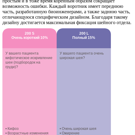
простым и в тоже время коренным образом сокращает
возможность ошибки. Каждый воротник имеет переднюю
часть, разработанную биоинженерами, а также заднюю часть,
отличающуюся специфическим дизайном. Благодаря такому
дизайну достигается максимальная фиксация шейного отдела.
200 S
200 L
Очень короткий 10%
Полный 15%
У вашего пациента
У вашего пациента очень
кифотическое искривление
широкая шея?
шеи (подбородок на
груди)?
• Кифоз
• Очень широкая шея
• Возрастные изменения
• Ожирение