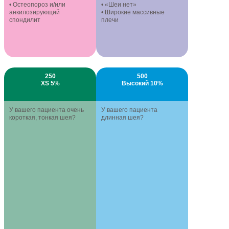
• Остеопороз и/или
• «Шеи нет»
анкилозирующий
• Широкие массивные
спондилит
плечи
250
500
XS 5%
Высокий 10%
У вашего пациента очень
У вашего пациента
короткая, тонкая шея?
длинная шея?