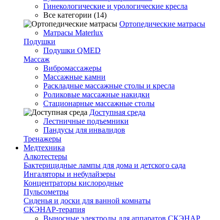
Гинекологические и урологические кресла
Все категории (14)
Ортопедические матрасы
Матрасы Materlux
Подушки
Подушки QMED
Массаж
Вибромассажеры
Массажные камни
Раскладные массажные столы и кресла
Роликовые массажные накидки
Стационарные массажные столы
Доступная среда
Лестничные подъемники
Пандусы для инвалидов
Тренажеры
Mедтехника
Алкотестеры
Бактерицидные лампы для дома и детского сада
Ингаляторы и небулайзеры
Концентраторы кислородные
Пульсометры
Сиденья и доски для ванной комнаты
СКЭНАР-терапия
Выносные электроды для аппаратов СКЭНАР