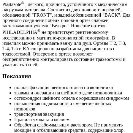
®
Plastazote
- легкого, прочного, устойчивого к механическим
нагрузкам материала. Состоит из двух половин: передней,
обозначенной "FRONT", и задней,обозначенной "BACK". Для
прочного соединения обеих половин ортез снабжен
застежкамилипучками "Велкро". Ношение ортезов
®
PHILADELPHIA
не препятствует рентгеновскому
исследованию и магнитно-резонансной томографии. В
изделиях можно принимать ванну или душ. Ортезы T-2, T-3,
T-4, T-5 и RA специально разработаны для пациентов с
трахеостомой. Отверстие в ортезе позволяет
беспрепятственно контролировать состояние трахеостомы и
ухаживать за ней.
Показания
полная фиксация шейного отдела позвоночника
травмы и операции на шейном отделе позвоночника
остеохондроз шейного отдела с корешковым синдромом
повышенная подвижность и смещение шейных
позвонков
транспортная эвакуация
Правила ухода за изделием:
Обработка слабо-мыльным раствором. Не применять
моющие и отбеливающие средства, содержащие хлор.