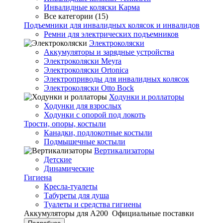
Инвалидные коляски Карма
Все категории (15)
Подъемники для инвалидных колясок и инвалидов
Ремни для электрических подъемников
Электроколяски
Аккумуляторы и зарядные устройства
Электроколяски Meyra
Электроколяски Ortonica
Электроприводы для инвалидных колясок
Электроколяски Otto Bock
Ходунки и роллаторы
Ходунки для взрослых
Ходунки с опорой под локоть
Трости, опоры, костыли
Канадки, подлокотные костыли
Подмышечные костыли
Вертикализаторы
Детские
Динамические
Гигиена
Кресла-туалеты
Табуреты для душа
Туалеты и средства гигиены
Аккумуляторы для А200
Официальные поставки