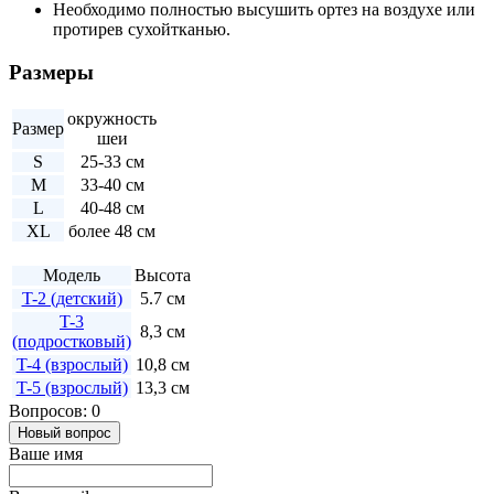
Необходимо полностью высушить ортез на воздухе или
протирев сухойтканью.
Размеры
окружность
Размер
шеи
S
25-33 см
M
33-40 см
L
40-48 см
XL
более 48 см
Модель
Высота
T-2 (детский)
5.7 см
T-3
8,3 см
(подростковый)
T-4 (взрослый)
10,8 см
T-5 (взрослый)
13,3 см
Вопросов: 0
Новый вопрос
Ваше имя