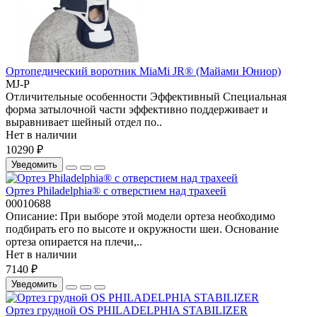
Ортопедический воротник MiaMi JR® (Майами Юниор)
MJ-P
Отличительные особенности Эффективный Специальная
форма затылочной части эффективно поддерживает и
выравнивает шейный отдел по..
Нет в наличии
10290 ₽
Уведомить
Ортез Philadelphia® с отверстием над трахеей
00010688
Описание: При выборе этой модели ортеза необходимо
подбирать его по высоте и окружности шеи. Основание
ортеза опирается на плечи,..
Нет в наличии
7140 ₽
Уведомить
Ортез грудной OS PHILADELPHIA STABILIZER