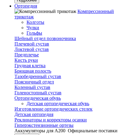
Подробнее
Ортопедия
Компрессионный
трикотаж
Колготы
Чулки
Гольфы
Шейный отдел позвоночника
Плечевой сустав
Локтевой сустав
Предплечье
Кисть руки
Грудная клетка
Брюшная полость
Тазобедренный сустав
Поясничный отдел
Коленный сустав
Голеностопный сустав
Ортопедическая обувь
Детская ортопедическая обувь
Изготовление ортопедических стелек
Детская ортопедия
Реклинаторы и корректоры осанки
Гиперэкстензионные ортезы
Аккумуляторы для А200
Официальные поставки