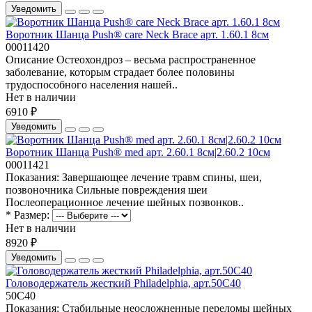
Уведомить
Воротник Шанца Push® care Neck Brace арт. 1.60.1 8см
00011420
Описание Остеохондроз – весьма распространенное
заболевание, которым страдает более половины
трудоспособного населения нашей..
Нет в наличии
6910 ₽
Уведомить
Воротник Шанца Push® med арт. 2.60.1 8см|2.60.2 10см
00011421
Показания: Завершающее лечение травм спины, шеи,
позвоночника Сильные повреждения шеи
Послеоперационное лечение шейных позвонков..
* Размер:
Нет в наличии
8920 ₽
Уведомить
Головодержатель жесткий Philadelphia, арт.50C40
50С40
Показания: Стабильные неосложненные переломы шейных