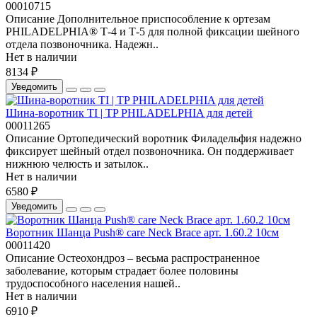
00010715
Описание Дополнительное приспособление к ортезам
PHILADELPHIA® Т-4 и Т-5 для полной фиксации шейного
отдела позвоночника. Надежн..
Нет в наличии
8134 ₽
Уведомить
Шина-воротник ТI | ТP PHILADELPHIA для детей
00011265
Описание Ортопедический воротник Филадельфия надежно
фиксирует шейный отдел позвоночника. Он поддерживает
нижнюю челюсть и затылок..
Нет в наличии
6580 ₽
Уведомить
Воротник Шанца Push® care Neck Brace арт. 1.60.2 10см
00011420
Описание Остеохондроз – весьма распространенное
заболевание, которым страдает более половины
трудоспособного населения нашей..
Нет в наличии
6910 ₽