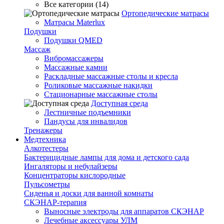
Все категории (14)
Ортопедические матрасы
Матрасы Materlux
Подушки
Подушки QMED
Массаж
Вибромассажеры
Массажные камни
Раскладные массажные столы и кресла
Роликовые массажные накидки
Стационарные массажные столы
Доступная среда
Лестничные подъемники
Пандусы для инвалидов
Тренажеры
Mедтехника
Алкотестеры
Бактерицидные лампы для дома и детского сада
Ингаляторы и небулайзеры
Концентраторы кислородные
Пульсометры
Сиденья и доски для ванной комнаты
СКЭНАР-терапия
Выносные электроды для аппаратов СКЭНАР
Лечебные аксессуары УЛМ