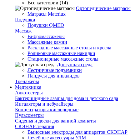
Все категории (14)
Ортопедические матрасы
Матрасы Materlux
Подушки
Подушки QMED
Массаж
Вибромассажеры
Массажные камни
Раскладные массажные столы и кресла
Роликовые массажные накидки
Стационарные массажные столы
Доступная среда
Лестничные подъемники
Пандусы для инвалидов
Тренажеры
Mедтехника
Алкотестеры
Бактерицидные лампы для дома и детского сада
Ингаляторы и небулайзеры
Концентраторы кислородные
Пульсометры
Сиденья и доски для ванной комнаты
СКЭНАР-терапия
Выносные электроды для аппаратов СКЭНАР
Лечебные аксессуары УЛМ