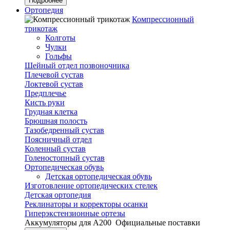
Подробнее
Ортопедия
Компрессионный
трикотаж
Колготы
Чулки
Гольфы
Шейный отдел позвоночника
Плечевой сустав
Локтевой сустав
Предплечье
Кисть руки
Грудная клетка
Брюшная полость
Тазобедренный сустав
Поясничный отдел
Коленный сустав
Голеностопный сустав
Ортопедическая обувь
Детская ортопедическая обувь
Изготовление ортопедических стелек
Детская ортопедия
Реклинаторы и корректоры осанки
Гиперэкстензионные ортезы
Аккумуляторы для А200
Официальные поставки