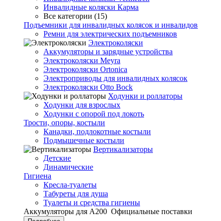
Инвалидные коляски Карма
Все категории (15)
Подъемники для инвалидных колясок и инвалидов
Ремни для электрических подъемников
Электроколяски
Аккумуляторы и зарядные устройства
Электроколяски Meyra
Электроколяски Ortonica
Электроприводы для инвалидных колясок
Электроколяски Otto Bock
Ходунки и роллаторы
Ходунки для взрослых
Ходунки с опорой под локоть
Трости, опоры, костыли
Канадки, подлокотные костыли
Подмышечные костыли
Вертикализаторы
Детские
Динамические
Гигиена
Кресла-туалеты
Табуреты для душа
Туалеты и средства гигиены
Аккумуляторы для А200
Официальные поставки