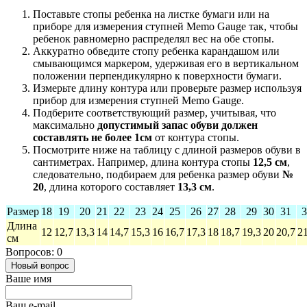
Поставьте стопы ребенка на листке бумаги или на
приборе для измерения ступней Memo Gauge так, чтобы
ребенок равномерно распределял вес на обе стопы.
Аккуратно обведите стопу ребенка карандашом или
смывающимся маркером, удерживая его в вертикальном
положении перпендикулярно к поверхности бумаги.
Измерьте длину контура или проверьте размер используя
прибор для измерения ступней Memo Gauge.
Подберите соответствующий размер, учитывая, что
максимально
допустимый запас обуви должен
составлять не более 1cм
от контура стопы.
Посмотрите ниже на таблицу с длиной размеров обуви в
сантиметрах. Например, длина контура стопы
12,5 см
,
следовательно, подбираем для ребенка размер обуви
№
20
, длина которого составляет
13,3 см
.
Размер
18
19
20
21
22
23
24
25
26
27
28
29
30
31
3
Длина
12
12,7
13,3
14
14,7
15,3
16
16,7
17,3
18
18,7
19,3
20
20,7
21
см
Вопросов: 0
Новый вопрос
Ваше имя
Ваш e-mail