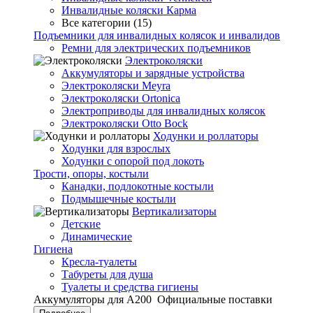
Инвалидные коляски Карма
Все категории (15)
Подъемники для инвалидных колясок и инвалидов
Ремни для электрических подъемников
Электроколяски
Аккумуляторы и зарядные устройства
Электроколяски Meyra
Электроколяски Ortonica
Электроприводы для инвалидных колясок
Электроколяски Otto Bock
Ходунки и роллаторы
Ходунки для взрослых
Ходунки с опорой под локоть
Трости, опоры, костыли
Канадки, подлокотные костыли
Подмышечные костыли
Вертикализаторы
Детские
Динамические
Гигиена
Кресла-туалеты
Табуреты для душа
Туалеты и средства гигиены
Аккумуляторы для А200
Официальные поставки