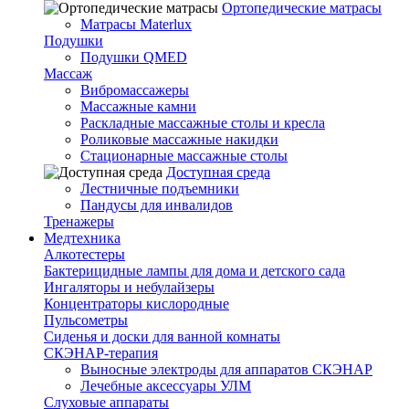
Ортопедические матрасы
Матрасы Materlux
Подушки
Подушки QMED
Массаж
Вибромассажеры
Массажные камни
Раскладные массажные столы и кресла
Роликовые массажные накидки
Стационарные массажные столы
Доступная среда
Лестничные подъемники
Пандусы для инвалидов
Тренажеры
Mедтехника
Алкотестеры
Бактерицидные лампы для дома и детского сада
Ингаляторы и небулайзеры
Концентраторы кислородные
Пульсометры
Сиденья и доски для ванной комнаты
СКЭНАР-терапия
Выносные электроды для аппаратов СКЭНАР
Лечебные аксессуары УЛМ
Слуховые аппараты