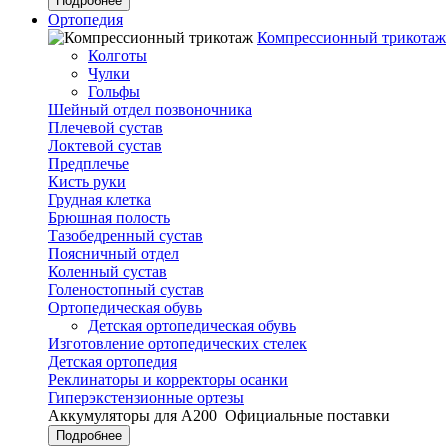
Подробнее
Ортопедия
Компрессионный трикотаж
Колготы
Чулки
Гольфы
Шейный отдел позвоночника
Плечевой сустав
Локтевой сустав
Предплечье
Кисть руки
Грудная клетка
Брюшная полость
Тазобедренный сустав
Поясничный отдел
Коленный сустав
Голеностопный сустав
Ортопедическая обувь
Детская ортопедическая обувь
Изготовление ортопедических стелек
Детская ортопедия
Реклинаторы и корректоры осанки
Гиперэкстензионные ортезы
Аккумуляторы для А200
Официальные поставки
Подробнее