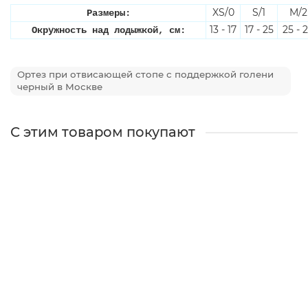
XS/0
S/1
M/2
Размеры:
13 - 17
17 - 25
25 - 
Окружность над лодыжкой, см:
Ортез при отвисающей стопе с поддержкой голени
черный в Москве
С этим товаром покупают
Стоподержатель (ортез при отвисающей стопе)
AB01
По запросу
7800 ₽