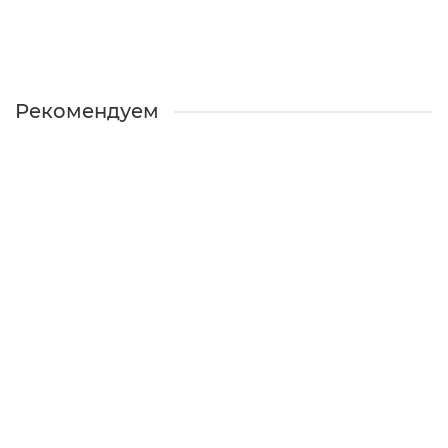
В корзину
Рекомендуем
Поддерживающая повязка
C-40
По запросу
2750 ₽
В корзину