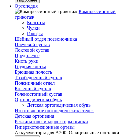
Подробнее
Ортопедия
Компрессионный
трикотаж
Колготы
Чулки
Гольфы
Шейный отдел позвоночника
Плечевой сустав
Локтевой сустав
Предплечье
Кисть руки
Грудная клетка
Брюшная полость
Тазобедренный сустав
Поясничный отдел
Коленный сустав
Голеностопный сустав
Ортопедическая обувь
Детская ортопедическая обувь
Изготовление ортопедических стелек
Детская ортопедия
Реклинаторы и корректоры осанки
Гиперэкстензионные ортезы
Аккумуляторы для А200
Официальные поставки