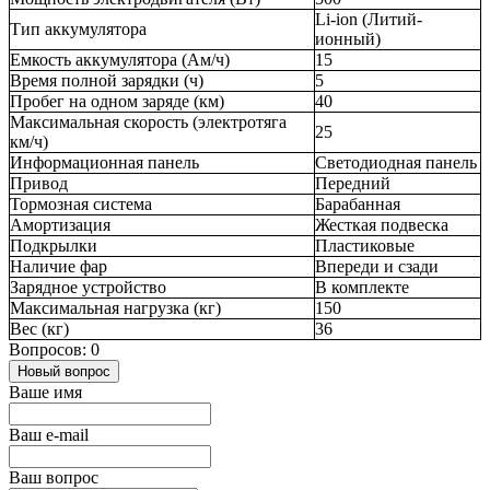
Li-ion (Литий-
Тип аккумулятора
ионный)
Емкость аккумулятора (Ам/ч)
15
Время полной зарядки (ч)
5
Пробег на одном заряде (км)
40
Максимальная скорость (электротяга
25
км/ч)
Информационная панель
Светодиодная панель
Привод
Передний
Тормозная система
Барабанная
Амортизация
Жесткая подвеска
Подкрылки
Пластиковые
Наличие фар
Впереди и сзади
Зарядное устройство
В комплекте
Максимальная нагрузка (кг)
150
Вес (кг)
36
Вопросов: 0
Новый вопрос
Ваше имя
Ваш e-mail
Ваш вопрос