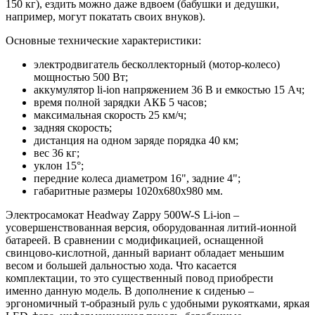
150 кг), ездить можно даже вдвоем (бабушки и дедушки,
например, могут покатать своих внуков).
Основные технические характеристики:
электродвигатель бесколлекторный (мотор-колесо)
мощностью 500 Вт;
аккумулятор li-ion напряжением 36 В и емкостью 15 Ач;
время полной зарядки АКБ 5 часов;
максимальная скорость 25 км/ч;
задняя скорость;
дистанция на одном заряде порядка 40 км;
вес 36 кг;
уклон 15°;
передние колеса диаметром 16", задние 4";
габаритные размеры 1020x680x980 мм.
Электросамокат Headway Zappy 500W-S Li-ion –
усовершенствованная версия, оборудованная литий-ионной
батареей. В сравнении с модификацией, оснащенной
свинцово-кислотной, данный вариант обладает меньшим
весом и большей дальностью хода. Что касается
комплектации, то это существенный повод приобрести
именно данную модель. В дополнение к сиденью –
эргономичный т-образный руль с удобными рукоятками, яркая