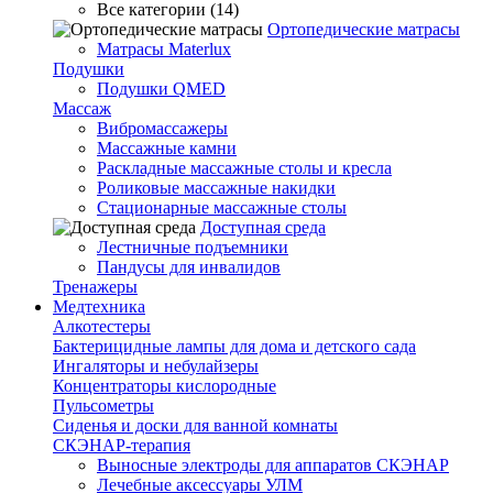
Все категории (14)
Ортопедические матрасы
Матрасы Materlux
Подушки
Подушки QMED
Массаж
Вибромассажеры
Массажные камни
Раскладные массажные столы и кресла
Роликовые массажные накидки
Стационарные массажные столы
Доступная среда
Лестничные подъемники
Пандусы для инвалидов
Тренажеры
Mедтехника
Алкотестеры
Бактерицидные лампы для дома и детского сада
Ингаляторы и небулайзеры
Концентраторы кислородные
Пульсометры
Сиденья и доски для ванной комнаты
СКЭНАР-терапия
Выносные электроды для аппаратов СКЭНАР
Лечебные аксессуары УЛМ