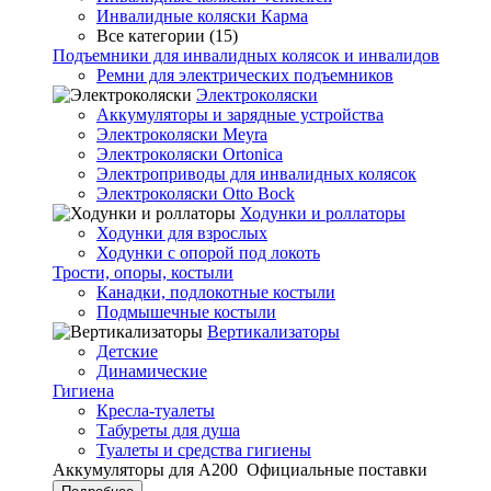
Инвалидные коляски Карма
Все категории (15)
Подъемники для инвалидных колясок и инвалидов
Ремни для электрических подъемников
Электроколяски
Аккумуляторы и зарядные устройства
Электроколяски Meyra
Электроколяски Ortonica
Электроприводы для инвалидных колясок
Электроколяски Otto Bock
Ходунки и роллаторы
Ходунки для взрослых
Ходунки с опорой под локоть
Трости, опоры, костыли
Канадки, подлокотные костыли
Подмышечные костыли
Вертикализаторы
Детские
Динамические
Гигиена
Кресла-туалеты
Табуреты для душа
Туалеты и средства гигиены
Аккумуляторы для А200
Официальные поставки