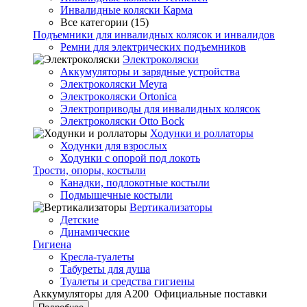
Инвалидные коляски Карма
Все категории (15)
Подъемники для инвалидных колясок и инвалидов
Ремни для электрических подъемников
Электроколяски
Аккумуляторы и зарядные устройства
Электроколяски Meyra
Электроколяски Ortonica
Электроприводы для инвалидных колясок
Электроколяски Otto Bock
Ходунки и роллаторы
Ходунки для взрослых
Ходунки с опорой под локоть
Трости, опоры, костыли
Канадки, подлокотные костыли
Подмышечные костыли
Вертикализаторы
Детские
Динамические
Гигиена
Кресла-туалеты
Табуреты для душа
Туалеты и средства гигиены
Аккумуляторы для А200
Официальные поставки