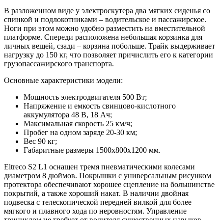
В разложенном виде у электроскутера два мягких сиденья со
спинкой и подлокотниками – водительское и пассажирское.
Ноги при этом можно удобно разместить на вместительной
платформе. Спереди расположена небольшая корзинка для
личных вещей, сзади – корзина побольше. Трайк выдерживает
нагрузку до 150 кг, что позволяет причислить его к категории
грузопассажирского транспорта.
Основные характеристики модели:
Мощность электродвигателя 500 Вт;
Напряжение и емкость свинцово-кислотного
аккумулятора 48 В, 18 Ач;
Максимальная скорость 25 км/ч;
Пробег на одном заряде 20-30 км;
Вес 90 кг;
Габаритные размеры 1500x800x1200 мм.
Eltreco S2 L1 оснащен тремя пневматическими колесами
диаметром 8 дюймов. Покрышки с универсальным рисунком
протектора обеспечивают хорошее сцепление на большинстве
покрытий, а также хороший накат. В наличии двойная
подвеска с телескопической передней вилкой для более
мягкого и плавного хода по неровностям. Управление
трициклом не требует от водителя существенных навыков