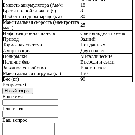
Емкость аккумулятора (Ам/ч)
18
Время полной зарядки (ч)
8
Пробег на одном заряде (км)
30
Максимальная скорость (электротяга
25
км/ч)
Информационная панель
Светодиодная панель
Привод
Задний
Тормозная система
Нет данных
Амортизация
Двухподвес
Подкрылки
Металлические
Наличие фар
Впереди и сзади
Зарядное устройство
В комплекте
Максимальная нагрузка (кг)
150
Вес (кг)
90
Вопросов: 0
Новый вопрос
Ваше имя
Ваш e-mail
Ваш вопрос