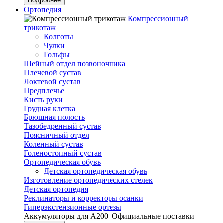
Подробнее
Ортопедия
Компрессионный
трикотаж
Колготы
Чулки
Гольфы
Шейный отдел позвоночника
Плечевой сустав
Локтевой сустав
Предплечье
Кисть руки
Грудная клетка
Брюшная полость
Тазобедренный сустав
Поясничный отдел
Коленный сустав
Голеностопный сустав
Ортопедическая обувь
Детская ортопедическая обувь
Изготовление ортопедических стелек
Детская ортопедия
Реклинаторы и корректоры осанки
Гиперэкстензионные ортезы
Аккумуляторы для А200
Официальные поставки