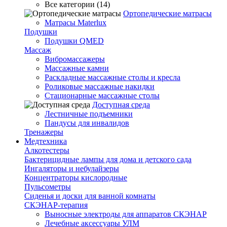
Все категории (14)
Ортопедические матрасы
Матрасы Materlux
Подушки
Подушки QMED
Массаж
Вибромассажеры
Массажные камни
Раскладные массажные столы и кресла
Роликовые массажные накидки
Стационарные массажные столы
Доступная среда
Лестничные подъемники
Пандусы для инвалидов
Тренажеры
Mедтехника
Алкотестеры
Бактерицидные лампы для дома и детского сада
Ингаляторы и небулайзеры
Концентраторы кислородные
Пульсометры
Сиденья и доски для ванной комнаты
СКЭНАР-терапия
Выносные электроды для аппаратов СКЭНАР
Лечебные аксессуары УЛМ