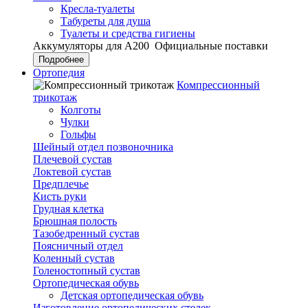
Кресла-туалеты
Табуреты для душа
Туалеты и средства гигиены
Аккумуляторы для А200
Официальные поставки
Подробнее
Ортопедия
Компрессионный
трикотаж
Колготы
Чулки
Гольфы
Шейный отдел позвоночника
Плечевой сустав
Локтевой сустав
Предплечье
Кисть руки
Грудная клетка
Брюшная полость
Тазобедренный сустав
Поясничный отдел
Коленный сустав
Голеностопный сустав
Ортопедическая обувь
Детская ортопедическая обувь
Изготовление ортопедических стелек