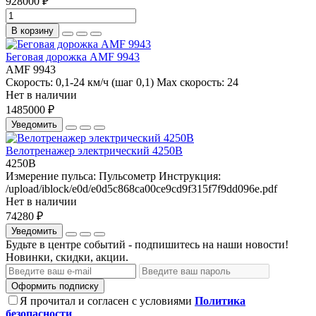
928000 ₽
В корзину
Беговая дорожка AMF 9943
AMF 9943
Скорость:
0,1-24 км/ч (шаг 0,1)
Max скорость:
24
Нет в наличии
1485000 ₽
Уведомить
Велотренажер электрический 4250B
4250B
Измерение пульса:
Пульсометр
Инструкция:
/upload/iblock/e0d/e0d5c868ca00ce9cd9f315f7f9dd096e.pdf
Нет в наличии
74280 ₽
Уведомить
Будьте в центре событий - подпишитесь на наши новости!
Новинки, скидки, акции.
Оформить подписку
Я прочитал и согласен с условиями
Политика
безопасности