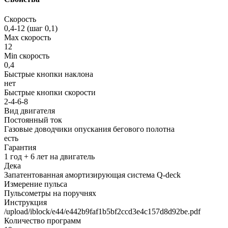
Скорость
0,4-12 (шаг 0,1)
Max скорость
12
Min скорость
0,4
Быстрые кнопки наклона
нет
Быстрые кнопки скорости
2-4-6-8
Вид двигателя
Постоянный ток
Газовые доводчики опускания бегового полотна
есть
Гарантия
1 год + 6 лет на двигатель
Дека
Запатентованная амортизирующая система Q-deck
Измерение пульса
Пульсометры на поручнях
Инструкция
/upload/iblock/e44/e442b9faf1b5bf2ccd3e4c157d8d92be.pdf
Количество программ