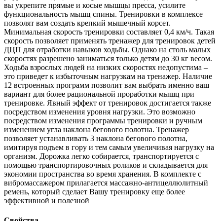
вы укрепите прямые и косые мышцы пресса, усилите
функциональность мышц спины. Тренировки в комплексе
позволят вам создать крепкий мышечный корсет.
Минимальная скорость тренировки составляет 0,4 км/ч. Такая
скорость позволяет применять тренажер для тренировок детей
ДЦП для отработки навыков ходьбы. Однако на столь малых
скоростях разрешено заниматься только детям до 30 кг весом.
Ходьба взрослых людей на низких скоростях недопустима –
это приведет к избыточным нагрузкам на тренажер. Наличие
12 встроенных программ позволит вам выбрать именно ваш
вариант для более рациональной проработки мышц при
тренировке. Явный эффект от тренировок достигается также
посредством изменения уровня нагрузки. Это возможно
посредством изменения программы тренировки и ручным
изменением угла наклона бегового полотна. Тренажер
позволяет устанавливать 3 наклона бегового полотна,
имитируя подъем в гору и тем самым увеличивая нагрузку на
организм. Дорожка легко собирается, транспортируется с
помощью транспортировочных роликов и складывается для
экономии пространства во время хранения. В комплекте с
вибромассажером прилагается массажно-антицеллюлитный
ремень, который сделает Вашу тренировку еще более
эффективной и полезной
Свойства