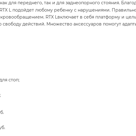
как для переднего, так и для заднеопорного стояния. Благ
 RTX L подойдет любому ребенку с нарушениями. Правильн
 кровообращением. RTX Lвключает в себя платформу и цел
 свободу действий. Множество аксессуаров помогут адапт
ля стоп;
;
б.
уб.