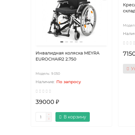
Крес
склад
7150
Y-710-
Инвалидная коляска MEYRA
EUROCHAIR2 2.750
У
9.050
По запросу
39000 ₽
В корзину