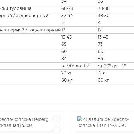
34
36
ржки туловища
68-78
78-88
орной / заднеопорный
32-44
38-50
4
4
днеопорной / заднеопорный
12
12
13-45
13-45
65
73
60
60
84
84
от 90° до -15°
от 90° до -15°
29 кг
31 кг
60 кг
60 кг