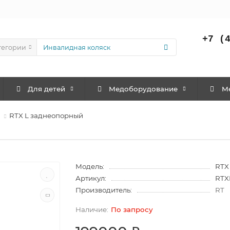
+7 (
тегории
Для детей
Медоборудование
M
RTX L заднеопорный
Модель:
RTX
Артикул:
RTX
Производитель:
RT
По запросу