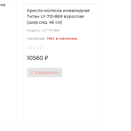
ска
Кресло-коляска инвалидная
Титан LY-710-869 взрослая
(шир.сид. 46 см)
LY-710-869
Нет в наличии
Кресло-
10560 ₽
Titan S-E
S-
Уведомить
12550 
Увед