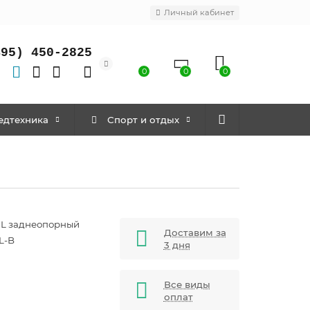
Личный кабинет
495) 450-2825
0
0
0
едтехника
Спорт и отдых
 L заднеопорный
Доставим за
L-B
3 дня
Все виды
оплат