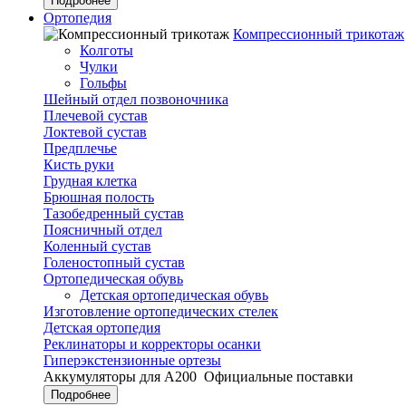
Подробнее
Ортопедия
Компрессионный трикотаж
Колготы
Чулки
Гольфы
Шейный отдел позвоночника
Плечевой сустав
Локтевой сустав
Предплечье
Кисть руки
Грудная клетка
Брюшная полость
Тазобедренный сустав
Поясничный отдел
Коленный сустав
Голеностопный сустав
Ортопедическая обувь
Детская ортопедическая обувь
Изготовление ортопедических стелек
Детская ортопедия
Реклинаторы и корректоры осанки
Гиперэкстензионные ортезы
Аккумуляторы для А200
Официальные поставки
Подробнее