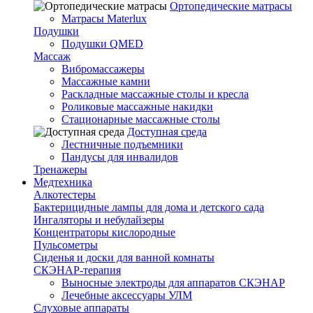
Ортопедические матрасы
Матрасы Materlux
Подушки
Подушки QMED
Массаж
Вибромассажеры
Массажные камни
Раскладные массажные столы и кресла
Роликовые массажные накидки
Стационарные массажные столы
Доступная среда
Лестничные подъемники
Пандусы для инвалидов
Тренажеры
Mедтехника
Алкотестеры
Бактерицидные лампы для дома и детского сада
Ингаляторы и небулайзеры
Концентраторы кислородные
Пульсометры
Сиденья и доски для ванной комнаты
СКЭНАР-терапия
Выносные электроды для аппаратов СКЭНАР
Лечебные аксессуары УЛМ
Слуховые аппараты