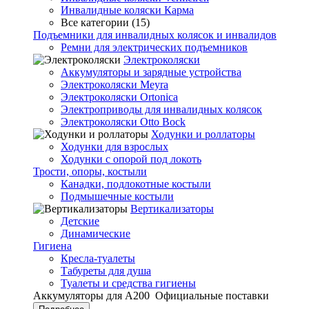
Инвалидные коляски Карма
Все категории (15)
Подъемники для инвалидных колясок и инвалидов
Ремни для электрических подъемников
Электроколяски
Аккумуляторы и зарядные устройства
Электроколяски Meyra
Электроколяски Ortonica
Электроприводы для инвалидных колясок
Электроколяски Otto Bock
Ходунки и роллаторы
Ходунки для взрослых
Ходунки с опорой под локоть
Трости, опоры, костыли
Канадки, подлокотные костыли
Подмышечные костыли
Вертикализаторы
Детские
Динамические
Гигиена
Кресла-туалеты
Табуреты для душа
Туалеты и средства гигиены
Аккумуляторы для А200
Официальные поставки