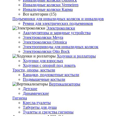
Инвалидные коляски Ottobock
Инвалидные коляски Vermeiren
Инвалидные коляски Карма
Все категории (15)
Подъемники для инвалидных колясок и инвалидов
Ремни для электрических подъемников
Электроколяски
Аккумуляторы и зарядные устройства
Электроколяски Meyra
Электроколяски Ortonica
Электроприводы для инвалидных колясок
Электроколяски Otto Bock
Ходунки и роллаторы
Ходунки для взрослых
Ходунки с опорой под локоть
Трости, опоры, костыли
Канадки, подлокотные костыли
Подмышечные костыли
Вертикализаторы
Детские
Динамические
Гигиена
Кресла-туалеты
Табуреты для душа
Туалеты и средства гигиены