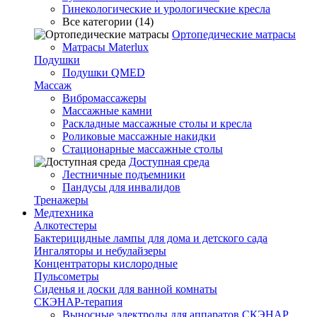
Гинекологические и урологические кресла
Все категории (14)
Ортопедические матрасы
Матрасы Materlux
Подушки
Подушки QMED
Массаж
Вибромассажеры
Массажные камни
Раскладные массажные столы и кресла
Роликовые массажные накидки
Стационарные массажные столы
Доступная среда
Лестничные подъемники
Пандусы для инвалидов
Тренажеры
Mедтехника
Алкотестеры
Бактерицидные лампы для дома и детского сада
Ингаляторы и небулайзеры
Концентраторы кислородные
Пульсометры
Сиденья и доски для ванной комнаты
СКЭНАР-терапия
Выносные электроды для аппаратов СКЭНАР