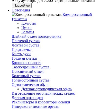
Аккумуляторы для А200
Официальные поставки
Подробнее
Ортопедия
Компрессионный
трикотаж
Колготы
Чулки
Гольфы
Шейный отдел позвоночника
Плечевой сустав
Локтевой сустав
Предплечье
Кисть руки
Грудная клетка
Брюшная полость
Тазобедренный сустав
Поясничный отдел
Коленный сустав
Голеностопный сустав
Ортопедическая обувь
Детская ортопедическая обувь
Изготовление ортопедических стелек
Детская ортопедия
Реклинаторы и корректоры осанки
Гиперэкстензионные ортезы