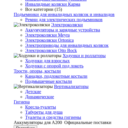
Инвалидные коляски Карма
Все категории (15)
Подъемники для инвалидных колясок и инвалидов
Ремни для электрических подъемников
Электроколяски
Аккумуляторы и зарядные устройства
Электроколяски Meyra
Электроколяски Ortonica
Электроприводы для инвалидных колясок
Электроколяски Otto Bock
Ходунки и роллаторы
Ходунки для взрослых
Ходунки с опорой под локоть
Трости, опоры, костыли
Канадки, подлокотные костыли
Подмышечные костыли
Вертикализаторы
Детские
Динамические
Гигиена
Кресла-туалеты
Табуреты для душа
Туалеты и средства гигиены
Аккумуляторы для А200
Официальные поставки