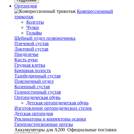
Подробнее
Ортопедия
Компрессионный
трикотаж
Колготы
Чулки
Гольфы
Шейный отдел позвоночника
Плечевой сустав
Локтевой сустав
Предплечье
Кисть руки
Грудная клетка
Брюшная полость
Тазобедренный сустав
Поясничный отдел
Коленный сустав
Голеностопный сустав
Ортопедическая обувь
Детская ортопедическая обувь
Изготовление ортопедических стелек
Детская ортопедия
Реклинаторы и корректоры осанки
Гиперэкстензионные ортезы
Аккумуляторы для А200
Официальные поставки