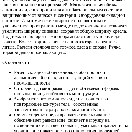
риск возникновения пролежней. Мягкая ячеистая обивка
спинки и сиденья пропитана антибактериальным составом,
защищающим от запахов и бактерий. Оборудована складной
спинкой. Анатомические широкие подлокотники и
увеличенное пространство между подлокотниками позволяет
увеличить ширину сидения, сохраняя общую ширину кресла.
Подножки с поворотными опорами для ног и упорами для
голени. Колеса задние - литые на протекторе, передние -
литые. Рычаги стояночного тормоза слева и справа. Ручка
тормоза для сопровождающего.
Особенности
Рама - складная облегченная, особо прочный
алюминиевый сплав, использующийся в авиа
промышленности
Стильный дизайн рамы — дуги обтекаемой формы,
повышающие устойчивость конструкции
S-образное эргономичное сиденье, полностью
повторяющее контуры тела - собственная
запатентованная разработка компании Karma
Форма сиденье предотвращает соскальзывание,
обеспечивает равновесие, снижает нагрузку на
позвоночник и тазовую область, уменьшает давление на
ягодицы и снижает риск возникновения пролежней