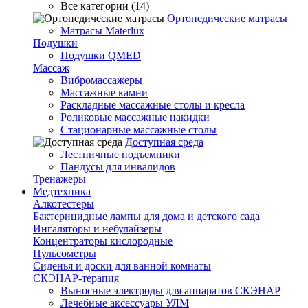
Все категории (14)
Ортопедические матрасы
Матрасы Materlux
Подушки
Подушки QMED
Массаж
Вибромассажеры
Массажные камни
Раскладные массажные столы и кресла
Роликовые массажные накидки
Стационарные массажные столы
Доступная среда
Лестничные подъемники
Пандусы для инвалидов
Тренажеры
Mедтехника
Алкотестеры
Бактерицидные лампы для дома и детского сада
Ингаляторы и небулайзеры
Концентраторы кислородные
Пульсометры
Сиденья и доски для ванной комнаты
СКЭНАР-терапия
Выносные электроды для аппаратов СКЭНАР
Лечебные аксессуары УЛМ