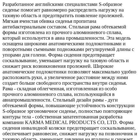
Разработанное английскими специалистами S-образное
сиденье помогает равномерно распределить нагрузку на
тазовую область и предотвратить появление пролежней.
Мягкая ячеистая обивка сиденья пропитана
антибактериальным составом. Стильная рама обтекаемой
формы изготовлена из прочного алюминиевого сплава,
который используется в авиа промышленности. Эта модель
оснащена широкими анатомическими подлокотниками и
поворотными съемными подножками регулируемой длины с
упорами для голени. Форма сидения предотвращает
соскальзывание, уменьшает нагрузку на тазовую область и
снижает риск возникновения пролежней. Широкие
анатомические подлокотники позволяют максимально удобно
расположить руки, а увеличенное расстояние между ними
создает больше свободного пространства внутри сиденья.
Рама - складная облегченная, изготовленная из особо
прочного алюминиевого сплава, использующийся в
авиапромышленности. Стильный дизайн рамы - дуги
обтекаемой формы, повышающие устойчивость конструкции
S-образное эргономичное сиденье, полностью повторяющее
контуры тела - собственная запатентованная разработка
компании KARMA MEDICAL PRODUCTS CO, LTD. Форма
сидения инвалидной коляски предотвращает соскальзывание,
обеспечивает равновесие, снижает нагрузку на позвоночник и
тазовую область, уменьшает давление на ягодицы и снижает