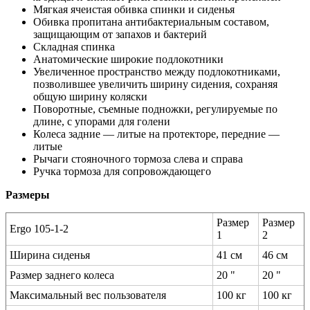
Мягкая ячеистая обивка спинки и сиденья
Обивка пропитана антибактериальным составом,
защищающим от запахов и бактерий
Складная спинка
Анатомические широкие подлокотники
Увеличенное пространство между подлокотниками,
позволившее увеличить ширину сидения, сохраняя
общую ширину коляски
Поворотные, съемные подножки, регулируемые по
длине, с упорами для голени
Колеса задние — литые на протекторе, передние —
литые
Рычаги стояночного тормоза слева и справа
Ручка тормоза для сопровождающего
Размеры
Размер
Размер
Ergo 105-1-2
1
2
Ширина сиденья
41 см
46 см
Размер заднего колеса
20 "
20 "
Максимальный вес пользователя
100 кг
100 кг