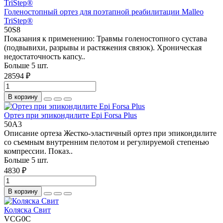
Голеностопный ортез для поэтапной реабилитации Malleo
TriStep®
50S8
Показания к применению: Травмы голеностопного сустава
(подвывихи, разрывы и растяжения связок). Хроническая
недостаточность капсу..
Больше 5 шт.
28594 ₽
В корзину
Ортез при эпикондилите Epi Forsa Plus
50A3
Описание ортеза Жестко-эластичный ортез при эпикондилите
со съемным внутренним пелотом и регулируемой степенью
компрессии. Показ..
Больше 5 шт.
4830 ₽
В корзину
Коляска Свит
VCG0C