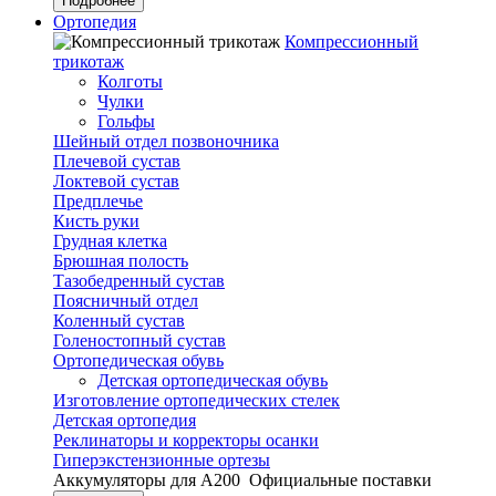
Подробнее
Ортопедия
Компрессионный
трикотаж
Колготы
Чулки
Гольфы
Шейный отдел позвоночника
Плечевой сустав
Локтевой сустав
Предплечье
Кисть руки
Грудная клетка
Брюшная полость
Тазобедренный сустав
Поясничный отдел
Коленный сустав
Голеностопный сустав
Ортопедическая обувь
Детская ортопедическая обувь
Изготовление ортопедических стелек
Детская ортопедия
Реклинаторы и корректоры осанки
Гиперэкстензионные ортезы
Аккумуляторы для А200
Официальные поставки