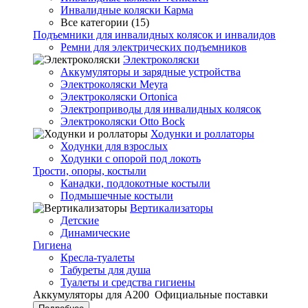
Инвалидные коляски Карма
Все категории (15)
Подъемники для инвалидных колясок и инвалидов
Ремни для электрических подъемников
Электроколяски
Аккумуляторы и зарядные устройства
Электроколяски Meyra
Электроколяски Ortonica
Электроприводы для инвалидных колясок
Электроколяски Otto Bock
Ходунки и роллаторы
Ходунки для взрослых
Ходунки с опорой под локоть
Трости, опоры, костыли
Канадки, подлокотные костыли
Подмышечные костыли
Вертикализаторы
Детские
Динамические
Гигиена
Кресла-туалеты
Табуреты для душа
Туалеты и средства гигиены
Аккумуляторы для А200
Официальные поставки