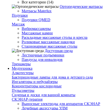
Все категории (14)
Ортопедические матрасы
Матрасы Materlux
Подушки
Подушки QMED
Массаж
Вибромассажеры
Массажные камни
Раскладные массажные столы и кресла
Роликовые массажные накидки
Стационарные массажные столы
Доступная среда
Лестничные подъемники
Пандусы для инвалидов
Тренажеры
Mедтехника
Алкотестеры
Бактерицидные лампы для дома и детского сада
Ингаляторы и небулайзеры
Концентраторы кислородные
Пульсометры
Сиденья и доски для ванной комнаты
СКЭНАР-терапия
Выносные электроды для аппаратов СКЭНАР
Лечебные аксессуары УЛМ