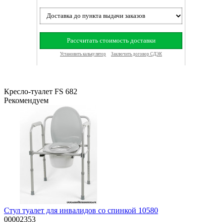
Кресло-туалет FS 682
Рекомендуем
Cтул туалет для инвалидов со спинкой 10580
00002353