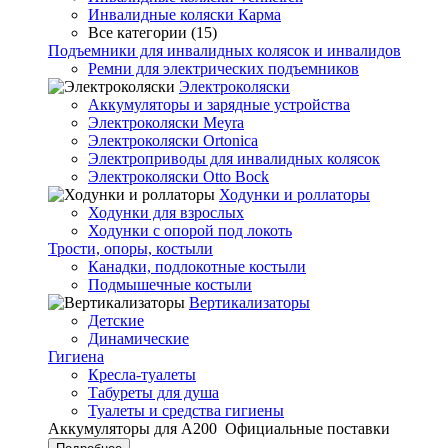
Инвалидные коляски Карма
Все категории (15)
Подъемники для инвалидных колясок и инвалидов
Ремни для электрических подъемников
Электроколяски
Аккумуляторы и зарядные устройства
Электроколяски Meyra
Электроколяски Ortonica
Электроприводы для инвалидных колясок
Электроколяски Otto Bock
Ходунки и роллаторы
Ходунки для взрослых
Ходунки с опорой под локоть
Трости, опоры, костыли
Канадки, подлокотные костыли
Подмышечные костыли
Вертикализаторы
Детские
Динамические
Гигиена
Кресла-туалеты
Табуреты для душа
Туалеты и средства гигиены
Аккумуляторы для А200
Официальные поставки