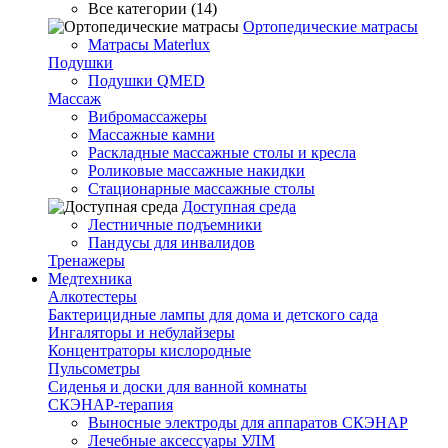
Все категории (14)
Ортопедические матрасы
Матрасы Materlux
Подушки
Подушки QMED
Массаж
Вибромассажеры
Массажные камни
Раскладные массажные столы и кресла
Роликовые массажные накидки
Стационарные массажные столы
Доступная среда
Лестничные подъемники
Пандусы для инвалидов
Тренажеры
Mедтехника
Алкотестеры
Бактерицидные лампы для дома и детского сада
Ингаляторы и небулайзеры
Концентраторы кислородные
Пульсометры
Сиденья и доски для ванной комнаты
СКЭНАР-терапия
Выносные электроды для аппаратов СКЭНАР
Лечебные аксессуары УЛМ