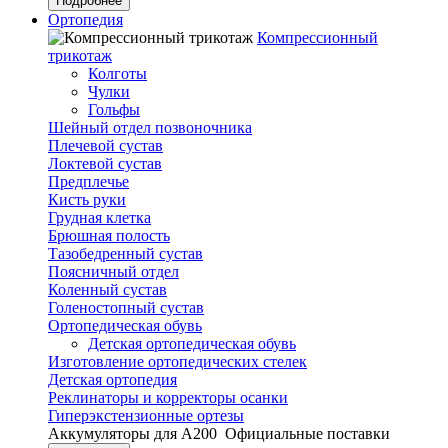
Подробнее
Ортопедия
Компрессионный
трикотаж
Колготы
Чулки
Гольфы
Шейный отдел позвоночника
Плечевой сустав
Локтевой сустав
Предплечье
Кисть руки
Грудная клетка
Брюшная полость
Тазобедренный сустав
Поясничный отдел
Коленный сустав
Голеностопный сустав
Ортопедическая обувь
Детская ортопедическая обувь
Изготовление ортопедических стелек
Детская ортопедия
Реклинаторы и корректоры осанки
Гиперэкстензионные ортезы
Аккумуляторы для А200
Официальные поставки