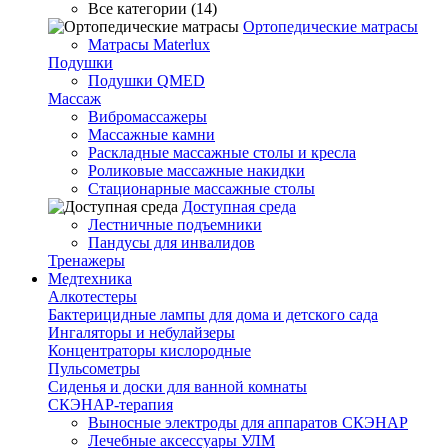
Все категории (14)
Ортопедические матрасы
Матрасы Materlux
Подушки
Подушки QMED
Массаж
Вибромассажеры
Массажные камни
Раскладные массажные столы и кресла
Роликовые массажные накидки
Стационарные массажные столы
Доступная среда
Лестничные подъемники
Пандусы для инвалидов
Тренажеры
Mедтехника
Алкотестеры
Бактерицидные лампы для дома и детского сада
Ингаляторы и небулайзеры
Концентраторы кислородные
Пульсометры
Сиденья и доски для ванной комнаты
СКЭНАР-терапия
Выносные электроды для аппаратов СКЭНАР
Лечебные аксессуары УЛМ