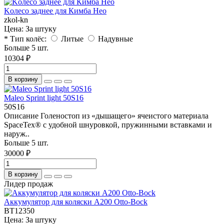
Kолесо заднее для Кимба Нео
zkol-kn
Цена:
За штуку
* Тип колёс:
Литые
Надувные
Больше 5 шт.
10304 ₽
В корзину
Maleo Sprint light 50S16
50S16
Описание Голеностоп из «дышащего» ячеистого материала
SpaceTex® с удобной шнуровкой, пружинными вставками и
наруж..
Больше 5 шт.
30000 ₽
В корзину
Лидер продаж
Аккумулятор для коляски A200 Otto-Bock
BT12350
Цена:
За штуку