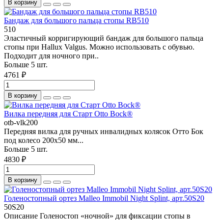
В корзину
Бандаж для большого пальца стопы RB510
510
Эластичный корригирующий бандаж для большого пальца
стопы при Hallux Valgus. Можно использовать с обувью.
Подходит для ночного при..
Больше 5 шт.
4761 ₽
В корзину
Вилка передняя для Старт Otto Bock®
otb-vlk200
Передняя вилка для ручных инвалидных колясок Отто Бок
под колесо 200х50 мм...
Больше 5 шт.
4830 ₽
В корзину
Голеностопный ортез Malleo Immobil Night Splint, арт.50S20
50S20
Описание Голеностоп «ночной» для фиксации стопы в