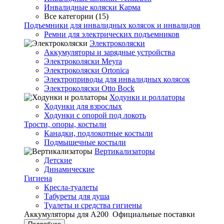
Инвалидные коляски Карма
Все категории (15)
Подъемники для инвалидных колясок и инвалидов
Ремни для электрических подъемников
Электроколяски
Аккумуляторы и зарядные устройства
Электроколяски Meyra
Электроколяски Ortonica
Электроприводы для инвалидных колясок
Электроколяски Otto Bock
Ходунки и роллаторы
Ходунки для взрослых
Ходунки с опорой под локоть
Трости, опоры, костыли
Канадки, подлокотные костыли
Подмышечные костыли
Вертикализаторы
Детские
Динамические
Гигиена
Кресла-туалеты
Табуреты для душа
Туалеты и средства гигиены
Аккумуляторы для А200
Официальные поставки