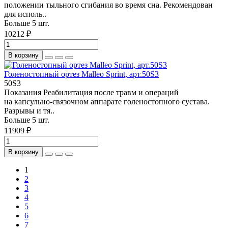
положении тыльного сгибания во время сна. Рекомендован
для исполь..
Больше 5 шт.
10212 ₽
В корзину
Голеностопный ортез Malleo Sprint, арт.50S3
50S3
Показания Реабилитация после травм и операций
на капсульно-связочном аппарате голеностопного сустава.
Разрывы и тя..
Больше 5 шт.
11909 ₽
В корзину
1
2
3
4
5
6
7