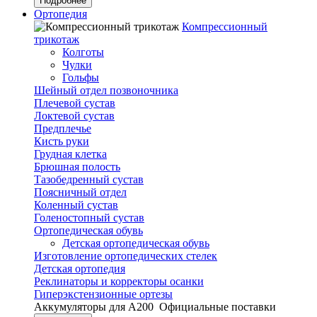
Подробнее
Ортопедия
Компрессионный
трикотаж
Колготы
Чулки
Гольфы
Шейный отдел позвоночника
Плечевой сустав
Локтевой сустав
Предплечье
Кисть руки
Грудная клетка
Брюшная полость
Тазобедренный сустав
Поясничный отдел
Коленный сустав
Голеностопный сустав
Ортопедическая обувь
Детская ортопедическая обувь
Изготовление ортопедических стелек
Детская ортопедия
Реклинаторы и корректоры осанки
Гиперэкстензионные ортезы
Аккумуляторы для А200
Официальные поставки