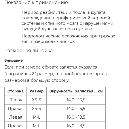
Показания к применению
Период реабилитации после инсульта,
повреждений периферической нервной
системы и спинного мозга с нарушениями
функций лучезапястного сустава
Неврологические осложнения при грыжах
межпозвонковых дисков
Размерная линейка:
Внимание!
Если при замере обхвата запястья оказался
"пограничный" размер, то приобретается ортез
размером в большую сторону.
Сторона
Размер
Окружность запястья, см
Левая
XS-S
14,0 - 16,5
Правая
XS-S
14,0 - 16,5
Левая
M-L
16,0 - 18,5
Правая
M-L
16,0 - 18,5