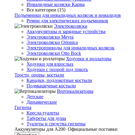
Инвалидные коляски Карма
Все категории (15)
Подъемники для инвалидных колясок и инвалидов
Ремни для электрических подъемников
Электроколяски
Аккумуляторы и зарядные устройства
Электроколяски Meyra
Электроколяски Ortonica
Электроприводы для инвалидных колясок
Электроколяски Otto Bock
Ходунки и роллаторы
Ходунки для взрослых
Ходунки с опорой под локоть
Трости, опоры, костыли
Канадки, подлокотные костыли
Подмышечные костыли
Вертикализаторы
Детские
Динамические
Гигиена
Кресла-туалеты
Табуреты для душа
Туалеты и средства гигиены
Аккумуляторы для А200
Официальные поставки