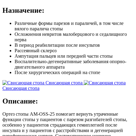
Назначение:
Различные формы парезов и параличей, в том числе
вялого паралича стопы
Осложнения невритов малоберцового и седалищного
нерва
В период реабилитации после инсультов
Рассеянный склероз
Ампутация пальцев или передней части стопы
Воспалительно-дегенеративные заболевания опорно-
двигательного аппарата
После хирургических операций на стопе
Свисающая стопа
Свисающая стопа
Описание:
Ортез стопы AM-OSS-25 помогает вернуть утраченные
функции стопы у пациентов с парезом разгибателей стопы,
особенно у пациентов страдающих гемиплегией после
инсульта и у пациентов с расстройствами и дегенерацией
периферических нервов. Систематическое ношение