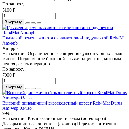
По запросу
5100 ₽
В корзину
Грыжевой ремень живота с силиконовой подушечкой Reh4Mat
Am-ppb
Am-ppb
Назначение: Ограничение расширения существующих грыж
живота Поддержание брюшной грыжи пациентов, которым
нельзя делать операцию ..
По запросу
7900 ₽
В корзину
Высокий динамичный экзоскелетный корсет Reh4Mat Durus
Am-wsp-03/tlso
9998
Назначение: Компрессионный перелом (остеопороз)
Деформации позвоночника (сколиоз) Переломы и трещины
позвонков Корсет DURUS – ..