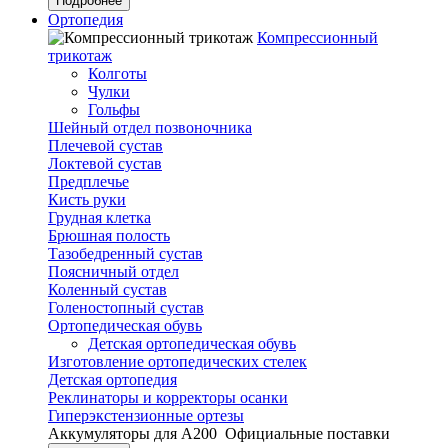
Подробнее
Ортопедия
Компрессионный
трикотаж
Колготы
Чулки
Гольфы
Шейный отдел позвоночника
Плечевой сустав
Локтевой сустав
Предплечье
Кисть руки
Грудная клетка
Брюшная полость
Тазобедренный сустав
Поясничный отдел
Коленный сустав
Голеностопный сустав
Ортопедическая обувь
Детская ортопедическая обувь
Изготовление ортопедических стелек
Детская ортопедия
Реклинаторы и корректоры осанки
Гиперэкстензионные ортезы
Аккумуляторы для А200
Официальные поставки