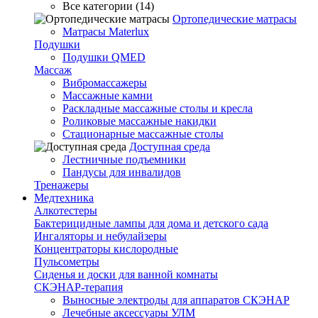
Все категории (14)
Ортопедические матрасы
Матрасы Materlux
Подушки
Подушки QMED
Массаж
Вибромассажеры
Массажные камни
Раскладные массажные столы и кресла
Роликовые массажные накидки
Стационарные массажные столы
Доступная среда
Лестничные подъемники
Пандусы для инвалидов
Тренажеры
Mедтехника
Алкотестеры
Бактерицидные лампы для дома и детского сада
Ингаляторы и небулайзеры
Концентраторы кислородные
Пульсометры
Сиденья и доски для ванной комнаты
СКЭНАР-терапия
Выносные электроды для аппаратов СКЭНАР
Лечебные аксессуары УЛМ