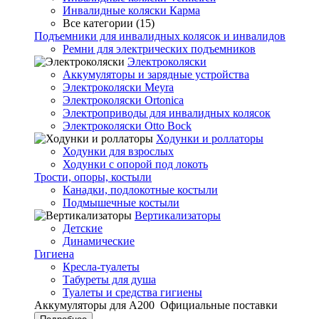
Инвалидные коляски Карма
Все категории (15)
Подъемники для инвалидных колясок и инвалидов
Ремни для электрических подъемников
Электроколяски
Аккумуляторы и зарядные устройства
Электроколяски Meyra
Электроколяски Ortonica
Электроприводы для инвалидных колясок
Электроколяски Otto Bock
Ходунки и роллаторы
Ходунки для взрослых
Ходунки с опорой под локоть
Трости, опоры, костыли
Канадки, подлокотные костыли
Подмышечные костыли
Вертикализаторы
Детские
Динамические
Гигиена
Кресла-туалеты
Табуреты для душа
Туалеты и средства гигиены
Аккумуляторы для А200
Официальные поставки