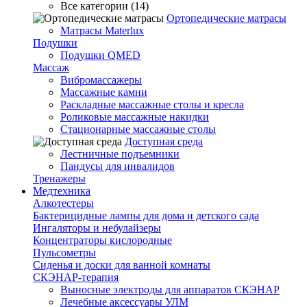
Все категории (14)
Ортопедические матрасы
Матрасы Materlux
Подушки
Подушки QMED
Массаж
Вибромассажеры
Массажные камни
Раскладные массажные столы и кресла
Роликовые массажные накидки
Стационарные массажные столы
Доступная среда
Лестничные подъемники
Пандусы для инвалидов
Тренажеры
Mедтехника
Алкотестеры
Бактерицидные лампы для дома и детского сада
Ингаляторы и небулайзеры
Концентраторы кислородные
Пульсометры
Сиденья и доски для ванной комнаты
СКЭНАР-терапия
Выносные электроды для аппаратов СКЭНАР
Лечебные аксессуары УЛМ