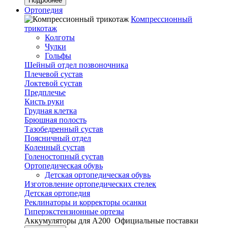
Подробнее
Ортопедия
Компрессионный
трикотаж
Колготы
Чулки
Гольфы
Шейный отдел позвоночника
Плечевой сустав
Локтевой сустав
Предплечье
Кисть руки
Грудная клетка
Брюшная полость
Тазобедренный сустав
Поясничный отдел
Коленный сустав
Голеностопный сустав
Ортопедическая обувь
Детская ортопедическая обувь
Изготовление ортопедических стелек
Детская ортопедия
Реклинаторы и корректоры осанки
Гиперэкстензионные ортезы
Аккумуляторы для А200
Официальные поставки