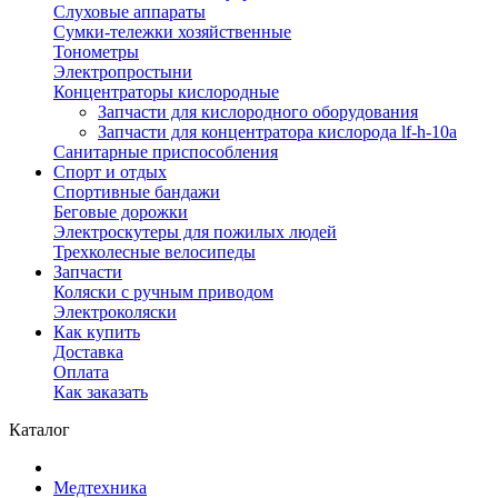
Слуховые аппараты
Сумки-тележки хозяйственные
Тонометры
Электропростыни
Концентраторы кислородные
Запчасти для кислородного оборудования
Запчасти для концентратора кислорода lf-h-10a
Санитарные приспособления
Спорт и отдых
Спортивные бандажи
Беговые дорожки
Электроскутеры для пожилых людей
Трехколесные велосипеды
Запчасти
Коляски с ручным приводом
Электроколяски
Как купить
Доставка
Оплата
Как заказать
Каталог
Mедтехника