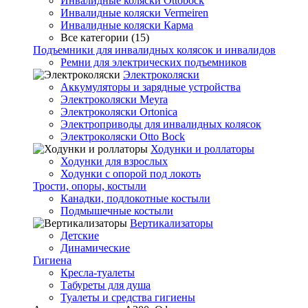
Инвалидные коляски Ottobock
Инвалидные коляски Vermeiren
Инвалидные коляски Карма
Все категории (15)
Подъемники для инвалидных колясок и инвалидов
Ремни для электрических подъемников
Электроколяски
Аккумуляторы и зарядные устройства
Электроколяски Meyra
Электроколяски Ortonica
Электроприводы для инвалидных колясок
Электроколяски Otto Bock
Ходунки и роллаторы
Ходунки для взрослых
Ходунки с опорой под локоть
Трости, опоры, костыли
Канадки, подлокотные костыли
Подмышечные костыли
Вертикализаторы
Детские
Динамические
Гигиена
Кресла-туалеты
Табуреты для душа
Туалеты и средства гигиены