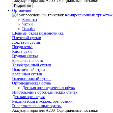
Аккумуляторы для А200
Официальные поставки
Подробнее
Ортопедия
Компрессионный трикотаж
Колготы
Чулки
Гольфы
Шейный отдел позвоночника
Плечевой сустав
Локтевой сустав
Предплечье
Кисть руки
Грудная клетка
Брюшная полость
Тазобедренный сустав
Поясничный отдел
Коленный сустав
Голеностопный сустав
Ортопедическая обувь
Детская ортопедическая обувь
Изготовление ортопедических стелек
Детская ортопедия
Реклинаторы и корректоры осанки
Гиперэкстензионные ортезы
Аккумуляторы для А200
Официальные поставки