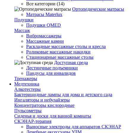
Все категории (14)
Ортопедические матрасы
Матрасы Materlux
Подушки
Подушки QMED
Массаж
Вибромассажеры
Массажные камни
Раскладные массажные столы и кресла
Роликовые массажные накидки
Стационарные массажные столы
Доступная среда
Лестничные подъемники
Пандусы для инвалидов
Тренажеры
Mедтехника
Алкотестеры
Бактерицидные лампы для дома и детского сада
Ингаляторы и небулайзеры
Концентраторы кислородные
Пульсометры
Сиденья и доски для ванной комнаты
СКЭНАР-терапия
Выносные электроды для аппаратов СКЭНАР
Лечебные аксессуары УЛМ