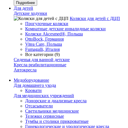
Подробнее
Для детей
Детские ходунки
Коляски для детей с ДЦП
Прогулочные коляски
Комнатные детские инвалидные коляски
Коляски Akcesmed®, Польша
OttoBock, Германия
Vitea Care, Польша
Fumagalli, Италия
Все категории (9)
Сиденья для ванной детские
Кресла реабилитационные
Автокресла
Медоборудование
Для домашнего ухода
Кровати
Для медицинских учреждений
Донорские и диализные кресла
Отсасыватели
Светильники медицинские
Тележки сервисные
Тумбы и столики прикроватные
Гинекологические и урологические кресла