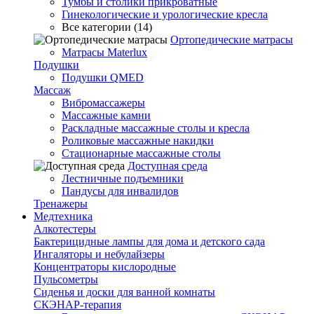
Тумбы и столики прикроватные
Гинекологические и урологические кресла
Все категории (14)
Ортопедические матрасы
Матрасы Materlux
Подушки
Подушки QMED
Массаж
Вибромассажеры
Массажные камни
Раскладные массажные столы и кресла
Роликовые массажные накидки
Стационарные массажные столы
Доступная среда
Лестничные подъемники
Пандусы для инвалидов
Тренажеры
Mедтехника
Алкотестеры
Бактерицидные лампы для дома и детского сада
Ингаляторы и небулайзеры
Концентраторы кислородные
Пульсометры
Сиденья и доски для ванной комнаты
СКЭНАР-терапия