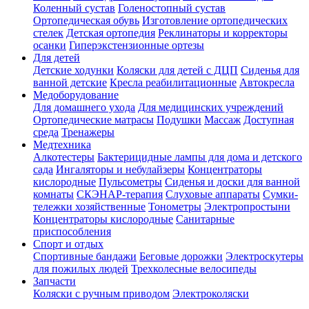
Коленный сустав
Голеностопный сустав
Ортопедическая обувь
Изготовление ортопедических
стелек
Детская ортопедия
Реклинаторы и корректоры
осанки
Гиперэкстензионные ортезы
Для детей
Детские ходунки
Коляски для детей с ДЦП
Сиденья для
ванной детские
Кресла реабилитационные
Автокресла
Медоборудование
Для домашнего ухода
Для медицинских учреждений
Ортопедические матрасы
Подушки
Массаж
Доступная
среда
Тренажеры
Mедтехника
Алкотестеры
Бактерицидные лампы для дома и детского
сада
Ингаляторы и небулайзеры
Концентраторы
кислородные
Пульсометры
Сиденья и доски для ванной
комнаты
СКЭНАР-терапия
Слуховые аппараты
Сумки-
тележки хозяйственные
Тонометры
Электропростыни
Концентраторы кислородные
Санитарные
приспособления
Спорт и отдых
Спортивные бандажи
Беговые дорожки
Электроскутеры
для пожилых людей
Трехколесные велосипеды
Запчасти
Коляски с ручным приводом
Электроколяски