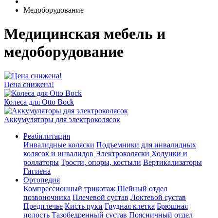
Медоборудование
Медицинская мебель и
медоборудование
Цена снижена!
Колеса для Otto Bock
Аккумуляторы для электроколясок
Реабилитация
Инвалидные коляски
Подъемники для инвалидных
колясок и инвалидов
Электроколяски
Ходунки и
роллаторы
Трости, опоры, костыли
Вертикализаторы
Гигиена
Ортопедия
Компрессионный трикотаж
Шейный отдел
позвоночника
Плечевой сустав
Локтевой сустав
Предплечье
Кисть руки
Грудная клетка
Брюшная
полость
Тазобедренный сустав
Поясничный отдел