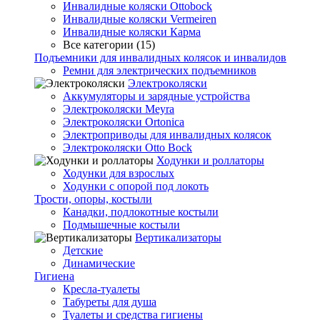
Инвалидные коляски Ottobock
Инвалидные коляски Vermeiren
Инвалидные коляски Карма
Все категории (15)
Подъемники для инвалидных колясок и инвалидов
Ремни для электрических подъемников
Электроколяски
Аккумуляторы и зарядные устройства
Электроколяски Meyra
Электроколяски Ortonica
Электроприводы для инвалидных колясок
Электроколяски Otto Bock
Ходунки и роллаторы
Ходунки для взрослых
Ходунки с опорой под локоть
Трости, опоры, костыли
Канадки, подлокотные костыли
Подмышечные костыли
Вертикализаторы
Детские
Динамические
Гигиена
Кресла-туалеты
Табуреты для душа
Туалеты и средства гигиены