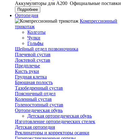
Аккумуляторы для А200
Официальные поставки
Подробнее
Ортопедия
Компрессионный
трикотаж
Колготы
Чулки
Гольфы
Шейный отдел позвоночника
Плечевой сустав
Локтевой сустав
Предплечье
Кисть руки
Грудная клетка
Брюшная полость
Тазобедренный сустав
Поясничный отдел
Коленный сустав
Голеностопный сустав
Ортопедическая обувь
Детская ортопедическая обувь
Изготовление ортопедических стелек
Детская ортопедия
Реклинаторы и корректоры осанки
Гиперэкстензионные ортезы