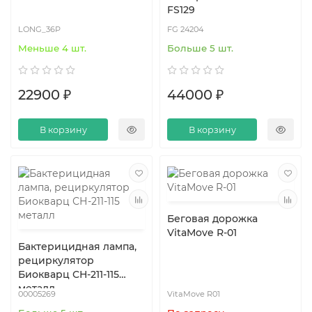
FS129
LONG_36P
FG 24204
Меньше 4 шт.
Больше 5 шт.
22900 ₽
44000 ₽
В корзину
В корзину
Беговая дорожка
VitaMove R-01
Бактерицидная лампа,
рециркулятор
Биокварц СН-211-115
металл
00005269
VitaMove R01