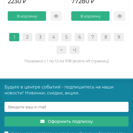
2230 ₽
77280 ₽
В корзину
В корзину
1
2
3
4
5
6
7
8
9
>
>|
Показано с 1 по 12 из 578 (всего 49 страниц)
Будьте в центре событий - подпишитесь на наши
новости! Новинки, скидки, акции.
Оформить подписку