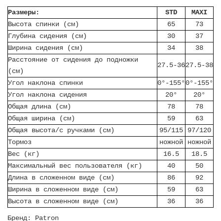
Размеры:
STD
MAXI
Высота спинки (см)
65
73
Глубина сидения (см)
30
37
Ширина сидения (см)
34
38
Расстояние от сидения до подножки
27.5-36
27.5-38
(см)
Угол наклона спинки
0°-155°
0°-155°
Угол наклона сидения
20°
20°
Общая длина (см)
78
78
Общая ширина (см)
59
63
Общая высота/с ручками (см)
95/115
97/120
Тормоз
ножной
ножной
Вес (кг)
16.5
18.5
Максимальный вес пользователя (кг)
40
50
Длина в сложенном виде (см)
86
92
Ширина в сложенном виде (см)
59
63
Высота в сложенном виде (см)
36
36
Бренд: Patron