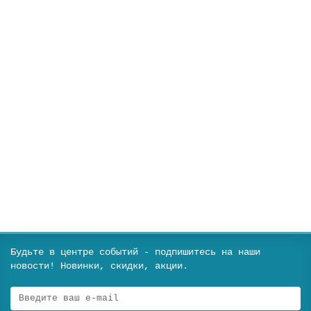
Детская коляска Growin BS
LY-710-BS
Нет в наличии
20900 ₽
Уведомить
Будьте в центре событий - подпишитесь на наши
новости! Новинки, скидки, акции.