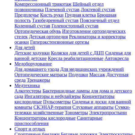
Компрессионный трикотаж
Шейный отдел
позвоночника
Плечевой сустав
Локтевой сустав
Предплечье
Кисть руки
Грудная клетка
Брюшная
полость
Тазобедренный сустав
Поясничный отдел
Коленный сустав
Голеностопный сустав
Ортопедическая обувь
Изготовление ортопедических
стелек
Детская ортопедия
Реклинаторы и корректоры
осанки
Гиперэкстензионные ортезы
Для детей
Детские ходунки
Коляски для детей с ДЦП
Сиденья для
ванной детские
Кресла реабилитационные
Автокресла
Медоборудование
Для домашнего ухода
Для медицинских учреждений
Ортопедические матрасы
Подушки
Массаж
Доступная
среда
Тренажеры
Mедтехника
Алкотестеры
Бактерицидные лампы для дома и детского
сада
Ингаляторы и небулайзеры
Концентраторы
кислородные
Пульсометры
Сиденья и доски для ванной
комнаты
СКЭНАР-терапия
Слуховые аппараты
Сумки-
тележки хозяйственные
Тонометры
Электропростыни
Концентраторы кислородные
Санитарные
приспособления
Спорт и отдых
Спортивные бандажи
Беговые дорожки
Электроскутеры