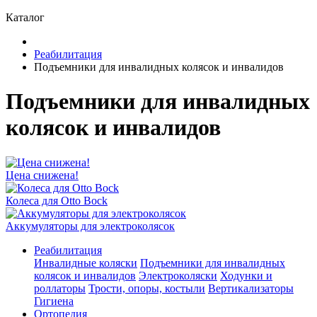
Каталог
Реабилитация
Подъемники для инвалидных колясок и инвалидов
Подъемники для инвалидных
колясок и инвалидов
Цена снижена!
Колеса для Otto Bock
Аккумуляторы для электроколясок
Реабилитация
Инвалидные коляски
Подъемники для инвалидных
колясок и инвалидов
Электроколяски
Ходунки и
роллаторы
Трости, опоры, костыли
Вертикализаторы
Гигиена
Ортопедия