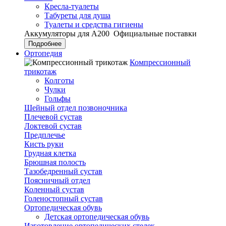
Кресла-туалеты
Табуреты для душа
Туалеты и средства гигиены
Аккумуляторы для А200
Официальные поставки
Подробнее
Ортопедия
Компрессионный
трикотаж
Колготы
Чулки
Гольфы
Шейный отдел позвоночника
Плечевой сустав
Локтевой сустав
Предплечье
Кисть руки
Грудная клетка
Брюшная полость
Тазобедренный сустав
Поясничный отдел
Коленный сустав
Голеностопный сустав
Ортопедическая обувь
Детская ортопедическая обувь
Изготовление ортопедических стелек