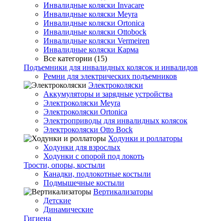
Инвалидные коляски Invacare
Инвалидные коляски Meyra
Инвалидные коляски Ortonica
Инвалидные коляски Ottobock
Инвалидные коляски Vermeiren
Инвалидные коляски Карма
Все категории (15)
Подъемники для инвалидных колясок и инвалидов
Ремни для электрических подъемников
Электроколяски
Аккумуляторы и зарядные устройства
Электроколяски Meyra
Электроколяски Ortonica
Электроприводы для инвалидных колясок
Электроколяски Otto Bock
Ходунки и роллаторы
Ходунки для взрослых
Ходунки с опорой под локоть
Трости, опоры, костыли
Канадки, подлокотные костыли
Подмышечные костыли
Вертикализаторы
Детские
Динамические
Гигиена